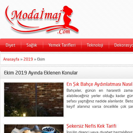
Diyet
Sağlık
Yemek Tarifleri
Teknoloji
Dekorasy
Anasayfa
»
2019
»
Ekim
Ekim 2019 Ayında Eklenen Konular
En Şık Bahçe Aydınlatması Nasıl 
Bahçeler, günün en hararetli zama
alabileceğiniz yerler olduğu kadar gün
sefası yaptığınız nadide alanlardır. B
keyif alanınız varsa öncelikle çok ş
ardından havalar ısınırken, en keyifli g
bahçenizi… Peki nereden başlamalı? Elb
Şekersiz Nefis Kek Tarifi
İnsülin direnci veya diyabet hastalığınız 