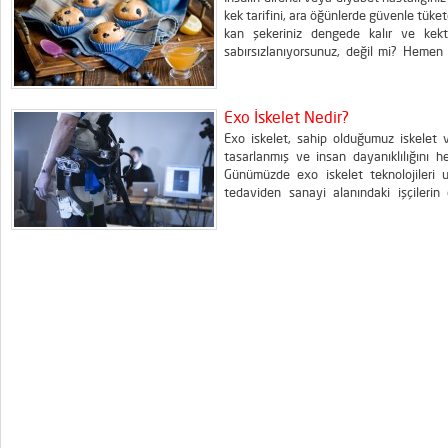
kek tarifini, ara öğünlerde güvenle tükete
kan şekeriniz dengede kalır ve kekten
sabırsızlanıyorsunuz, değil mi? Hemen
bardağı sıvıyağ 1 çay bardağı pekmez 1 
Un Yarım çay bardağı...
Exo İskelet Nedir?
Exo iskelet, sahip olduğumuz iskelet ve
tasarlanmış ve insan dayanıklılığını he
Günümüzde exo iskelet teknolojileri uz
tedaviden sanayi alanındaki işçileri
yelpazede kullanılmakta ve geliştir
firmaların çektiği bu teknoloji özellikl
bir...