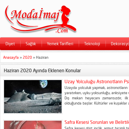
Diyet
Sağlık
Yemek Tarifleri
Teknoloji
Dekorasy
Anasayfa
»
2020
»
Haziran
Haziran 2020 Ayında Eklenen Konular
Uzay Yolculuğu Astronotların Psik
Uzayda yolculuk yapmak, astronotların h
yaratırken, uyku yoksunluğu, anksiyete v
Dış mekan heyecanı zamansızdır, ilk 
olduğunda başlar. Kültürler ve kuşaklar a
tanrılara dönüştüren masallarda içsel
edilen bir konudur. Araştırmacı zihinler t
Safra Kesesi Sorunları ve Belirtile
Safra kesesi dört inçlik, armut biçimli b