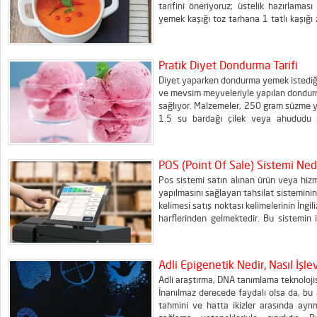
tarifini öneriyoruz; üstelik hazırlam
yemek kaşığı toz tarhana 1 tatlı kaşığı
Hazırlanışı, Zeytinyağını tencereye al
ekleyerek kavurmaya devam edin. Suyu ila
Pratik Diyet Dondurma Tarifi
Diyet yaparken dondurma yemek istediğini
ve mevsim meyveleriyle yapılan dondurm
sağlıyor. Malzemeler, 250 gram süzme yoğu
1.5 su bardağı çilek veya ahududu gi
yıkadıktan sonra mutfak robotuna çekip p
tüm malzemelerle birlikte derin bir...
POS (Point Of Sale) Sistemi Ned
Pos sistemi satın alınan ürün veya hizm
yapılmasını sağlayan tahsilat sisteminin 
kelimesi satış noktası kelimelerinin İngil
harflerinden gelmektedir. Bu sistemin i
Satış noktası (POS) sistemi, işletmele
verilerini kaydetmesine...
Adli Epigenetik Nedir, Nasıl İşle
Adli araştırma, DNA tanımlama teknolojis
İnanılmaz derecede faydalı olsa da, bu 
tahmini ve hatta ikizler arasında ayrı