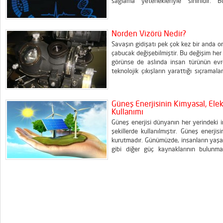
sağlama yetenekleriyle sınırlıdır. 
epigenetiklerin gelişen alanı, adli a
değerlendirmeleri sunmaktadır. Bu yazıda
Norden Vizörü Nedir?
Savaşın gidişatı pek çok kez bir anda or
çabucak değişebilmiştir. Bu değişim her 
görünse de aslında insan türünün evre
teknolojik çıkışların yarattığı sıçramala
Dünya Savaşı sürecinde hayati rol 
gelişiminde devrimsel bir...
Güneş Enerjisinin Kimyasal, Elek
Kullanımı
Güneş enerjisi dünyanın her yerindeki in
şekillerde kullanılmıştır. Güneş enerjis
kurutmadır. Günümüzde, insanların yaşa
gibi diğer güç kaynaklarının bulunma
kullanılmaktadır. Güneş enerjisinden e
gelmektedir. Güneş her zaman ısı...