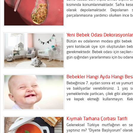
kısmında konumlanmaktadır. Safra keses
olarak depolamaktadır. Depolanan s
parçalanmasına yardımcı olurken ince b
ve besinlerin kan dolaşımına daha k
Sorununun Belirtileri Safra kesesi rahats
Yeni Bebek Odası Dekorasyonlar
Bütün ev odalarının modası gibi bebek o
yeni katılacak üye için oluşturulan be
gerekmektedir. Bebek odası için seçilen o
gün ışığından yararlanması için bu odan
odası için seçilen odanın büyüklüğü küçük
Bebekler Hangi Ayda Hangi Besi
Bebeğinize 7. aydan sonra et ve yumurta s
ve bakliyatlar verebilirsiniz. 1 yaş s
yemeklerinde patlıcan, çilek gibi alerje
ve kepek ekmeği kullanmayın. Kek, 
hazırlayabilirsiniz. Turunçgiller, muz ve ki
Kıymalı Tarhana Çorbası Tarifi
Geleneksel Türkiye mutfağının en sev
yaptınız mı? “Diyete Başlıyorum” olarak