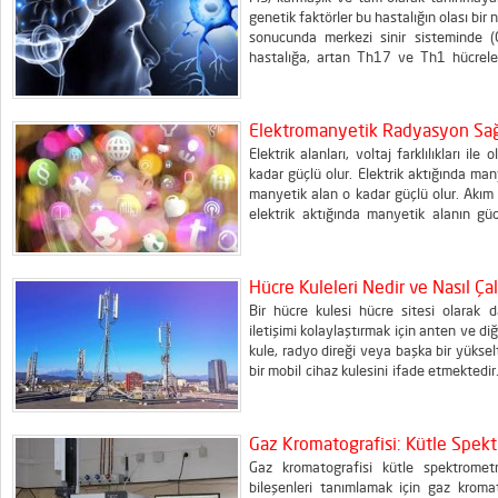
genetik faktörler bu hastalığın olası bir
sonucunda merkezi sinir sisteminde (C
hastalığa, artan Th17 ve Th1 hücreleri
seviyeleri ile bağlantılı iltihaplanma sür
Elektromanyetik Radyasyon Sağl
Elektrik alanları, voltaj farklılıkları il
kadar güçlü olur. Elektrik aktığında ma
manyetik alan o kadar güçlü olur. Akım o
elektrik aktığında manyetik alanın güc
alanın gücü sabit olacaktır. EMF’lerle za
Hücre Kuleleri Nedir ve Nasıl Çalı
Bir hücre kulesi hücre sitesi olarak 
iletişimi kolaylaştırmak için anten ve diğ
kule, radyo direği veya başka bir yükselti
bir mobil cihaz kulesini ifade etmektedir
Adından da anlaşılacağı gibi kablosu
adlandırılan şeye kablosuz...
Gaz Kromatografisi: Kütle Spek
Gaz kromatografisi kütle spektrometri
bileşenleri tanımlamak için gaz kromato