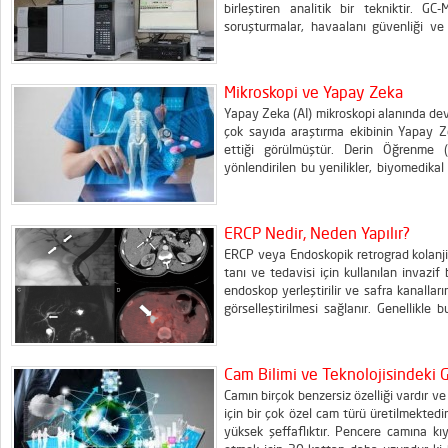
birleştiren analitik bir tekniktir. GC-
soruşturmalar, havaalanı güvenliği ve
geniş bir uygulama yelpazesine sahipti
bile bir numunenin tanımlanmasındaki ö
tanımlanması için...
Mikroskopi ve Yapay Zeka
Yapay Zeka (AI) mikroskopi alanında devr
çok sayıda araştırma ekibinin Yapay Z
ettiği görülmüştür. Derin Öğrenme 
yönlendirilen bu yenilikler, biyomedikal
Küresel teknoloji endüstrisindeki bi
mikroskopi teknikleriyle oluşturdukları 
ERCP Nedir, Neden Yapılır?
ERCP veya Endoskopik retrograd kolanjiy
tanı ve tedavisi için kullanılan invazif
endoskop yerleştirilir ve safra kanallar
görselleştirilmesi sağlanır. Genellikl
veya bu yapılardaki bir tıkanıklığı temi
bilinmesi gereken bilgiler bulunmaktadır
Cam Bilimi ve Teknolojisindeki 
Camın birçok benzersiz özelliği vardır ve
için bir çok özel cam türü üretilmektedir
yüksek şeffaflıktır. Pencere camına kıy