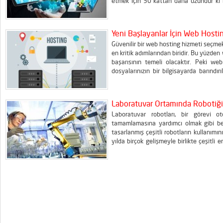
etmek için 30 kattan daha uzundur ki b
derecelerine ulaşmak için, bileşenlerin safl
Yeni Başlayanlar İçin Web Hosti
Güvenilir bir web hosting hizmeti seçmek
en kritik adımlarından biridir. Bu yüzd
başarısının temeli olacaktır. Peki w
dosyalarınızın bir bilgisayarda barınd
bağlantısıyla internet üzerinden erişileb
potansiyel müşterileriniz veya internette
Laboratuvar Ortamında Robotiği
Laboratuvar robotları, bir görevi o
tamamlamasına yardımcı olmak gibi bel
tasarlanmış çeşitli robotların kullanımı
yılda birçok gelişmeyle birlikte çeşitli 
gibi sektörler, sektöre özgü robotik ku
birlikte, medikal sektör ve eczacılık en ç