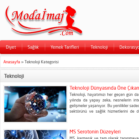
Diyet
Sağlık
Yemek Tarifleri
Teknoloji
Dekorasy
Anasayfa
»
Teknoloji Kategorisi
Teknoloji
Teknoloji Dünyasında Öne Çıkan 
Teknoloji, hayatımızı her geçen gün dah
yılında da yapay zeka, nesnelerin inter
gelişmeler yaşanıyor. Bu yenilikler sadec
sektörünü ve sağlık hizmetlerini de de
trendler ön planda? Yapay Zeka ve Ot
daha da gelişerek, karmaşık problemleri 
MS Serotonin Düzeyleri
MS, karmaşık ve tam olarak tanınmayan 