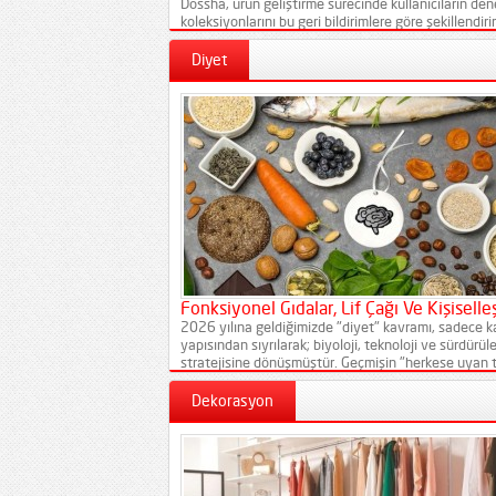
Dossha, ürün geliştirme sürecinde kullanıcıların d
koleksiyonlarını bu geri bildirimlere göre şekillendir
Tasarımlara Yön Veriyor Bir taytın gün boyu kayma 
basic tişört...
Diyet
Fonksiyonel Gıdalar, Lif Çağı Ve Kişiselleş
2026 yılına geldiğimizde "diyet" kavramı, sadece kal
yapısından sıyrılarak; biyoloji, teknoloji ve sürdürüle
stratejisine dönüşmüştür. Geçmişin "herkese uyan te
yapısına, bağırsak mikrobiyomuna ve anlık metabolik
Dekorasyon