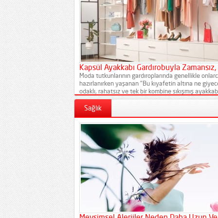
Kapsül Ayakkabı Gardırobuyla Zamansız,
Moda tutkunlarının gardıroplarında genellikle onlar
hazırlanırken yaşanan "Bu kıyafetin altına ne giye
odaklı, rahatsız ve tek bir kombine sıkışmış ayakka
ayak sağlığını olumsuz etkiler. İşte...
Sağlık
Mevsimsel Alerjiler Neden Daha Uzun Ve 