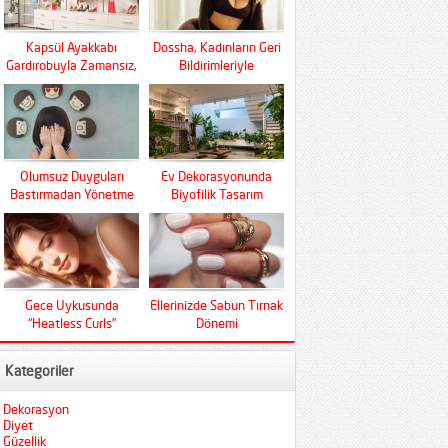
Kapsül Ayakkabı
Dossha, Kadınların Geri
Gardırobuyla Zamansız,
Bildirimleriyle
Fonksiyonel Ve Konfor
Şekilleniyor
Olumsuz Duyguları
Ev Dekorasyonunda
Bastırmadan Yönetme
Biyofilik Tasarım
Sanatı
Devrimi
Gece Uykusunda
Ellerinizde Sabun Tırnak
“Heatless Curls”
Dönemi
Mucizesi
Kategoriler
Dekorasyon
Diyet
Güzellik