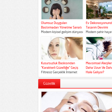
onlarca yıl boyunca
yaşam ve anti-agi
"Genetiğin neyse cildin de
dünyasında serbest
odur" fikrini savundu. Yani...
ve inflamasyon...
Olumsuz Duyguları
Ev Dekorasyonunda
Bastırmadan Yönetme Sanatı
Tasarım Devrimi
Modern kişisel gelişim dünyası
Modern şehir hayatı
uzun yıllar boyunca bizlere
gökyüzünden, topr
"toksik pozitiflik" aşıladı.
yeşilden koparara
Sürekli mutlu olmamız, öfke,...
betondan yapılmış 
içine...
Kusursuzluk Baskısından
Mevsimsel Alerjile
“Karakterli Güzelliğe” Geçiş
Daha Uzun Ve Daha
Filtresiz Gerçeklik İnternet
Hale Geliyor?
çağının ilk yıllarında güzellik,
Son yıllarda mevsi
yapay zekanın elinden çıkmış
alerjilerin daha uz
Güzellik
gibi duran simetrik yüzler,
ve daha şiddetli hi
gözeneksiz...
yönünde yaygın bir