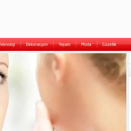
Teknoloji
Dekorasyon
Yaşam
Moda
Güzellik