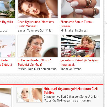
ng
gardıroplarında genellikle
kullanan kadınlardır. Bu
 radikaller
onlarca çift ayakkabı bulunur.
nedenle Dossha, ürün
Ancak sabah hazırlanırken
geliştirme sürecinde...
yaşanan "Bu kıyafetin altına...
 Biyofilik
Gece Uykusunda “Heatless
Ellerinizde Sabun Tırnak
Curls” Mucizesi
Dönemi
, bizi
Saçları Yakmaya Son Yıllar
Minimalizmin Zirvesi:
aktan ve
boyunca pürüzsüz, hacimli ve
Ellerinizde "Soap Nails"
k camdan ve
kuaförden yeni çıkmış gibi
(Sabun Tırnak) Dönemi Son
kutuların
duran dalgalara sahip
yıllarda tırnak sanatı (nail art)
olmanın...
dünyası, sınırları...
r Neden
Et Benleri Neden Oluşur?
Çocukların Psikolojik Gelişimi
 Şiddetli
Tedavisi Var Mıdır?
Korunacak
Et Beni Nedir? Et benleri, tıbbi
Tarım Ve Orman
msel
adıyla akrokordon olarak
Bakanlığı’ndan Çocukların
un sürdüğü
bilinen, cilt yüzeyinden dışarı
Psikolojik Gelişimini Korumaya
ssedildiği
doğru uzanan yumuşak...
Yönelik Yeni Gıda Düzenlemesi
 gözlem...
Yeni Düzenlemenin Amacı
Hücresel Yaşlanmayı Hızlandıran Gizli
Tarım ve...
Tehlike
Glitasyon ve İleri Glikasyon Sonu Ürünleri
(AGEs) Sağlıklı yaşam ve anti-aging
dünyasında serbest radikaller ve