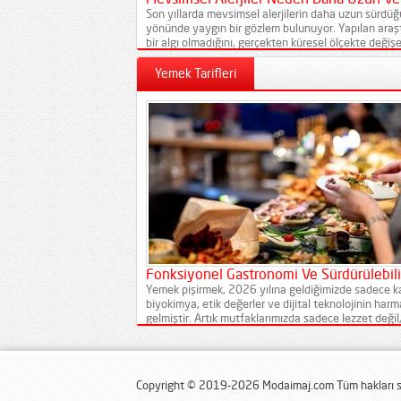
Son yıllarda mevsimsel alerjilerin daha uzun sürdüğü
yönünde yaygın bir gözlem bulunuyor. Yapılan araşt
bir algı olmadığını, gerçekten küresel ölçekte değişe
göstermektedir. İlkbahar alerjilerinin ve genel olarak
Yemek Tarifleri
Fonksiyonel Gastronomi Ve Sürdürülebili
Yemek pişirmek, 2026 yılına geldiğimizde sadece k
biyokimya, etik değerler ve dijital teknolojinin har
gelmiştir. Artık mutfaklarımızda sadece lezzet değil
ve "karbon ayak izi" de temel malzemeler arasında..
Copyright © 2019-2026 Modaimaj.com Tüm hakları sa