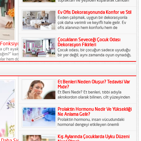
topraktan ve yeşilden kopararak camdan
ve betondan yapılmış kutuların içine
hapsetti. Günümüz insanı, evrimsel
Ev Ofis Dekorasyonunda Konfor ve Stil
tarihinin...
Evden çalışmak, uygun bir dekorasyonla
çok daha verimli ve keyifli hale gelir. Ev
ofis alanınızı hem konforlu hem de
estetik...
Çocukların Seveceği Çocuk Odası
 Fonksiyonel Ve Konfor
Dekorasyon Fikirleri
ca çift ayakkabı bulunur. Ancak sabah
Çocuk odası, bir çocuğun sadece uyuduğu
ceğim?" karmaşası hiç bitmez. Trend
bir yer değil; aynı zamanda oyun oynadığı,
bılar hem dolapta yer kaplar hem de
hayal kurduğu, öğrenmeye başladığı ve
kendini güvende...
Et Benleri Neden Oluşur? Tedavisi Var
Mıdır?
Et Beni Nedir? Et benleri, tıbbi adıyla
akrokordon olarak bilinen, cilt yüzeyinden
dışarı doğru uzanan yumuşak dokulu iyi
huylu oluşumlardır. Genellikle...
Prolaktin Hormonu Nedir Ve Yüksekliği
Ne Anlama Gelir?
Prolaktin hormonu, insan vücudundaki
hormonal dengeyi etkileyen önemli
düzenleyicilerden biridir. Genellikle üreme
sistemiyle ilişkilendirilse de etkileri bununla
Kış Aylarında Çocuklarda Uyku Düzeni
sınırlı değildir. Metabolizma,...
Daha Şiddetli Hale Geliyor?