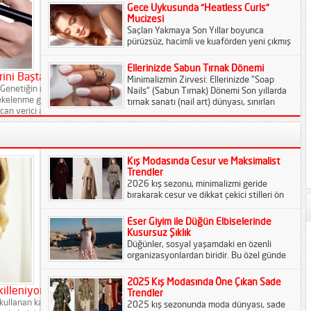
inflamasyon (iltihaplanma) üzerine binlerce
Gece Uykusunda “Heatless Curls”
çalışma yapılmıştır....
Mucizesi
Saçları Yakmaya Son Yıllar boyunca
pürüzsüz, hacimli ve kuaförden yeni çıkmış
gibi duran dalgalara sahip olmanın bedeli,
saçlarımızı yüksek ısılı maşalara...
Ellerinizde Sabun Tırnak Dönemi
ini Baştan Yazın
Minimalizmin Zirvesi: Ellerinizde "Soap
Genetiğin neyse cildin de odur" fikrini
Nails" (Sabun Tırnak) Dönemi Son yıllarda
kelenme genleri varsa, kaderinizin bu
tırnak sanatı (nail art) dünyası, sınırları
an verici alt dalı olan Epigenetik, bu
zorlayan neon renklerin, taşlı tasarımların...
Kış Modasında Cesur ve Maksimalist
Trendler
2026 kış sezonu, minimalizmi geride
bırakarak cesur ve dikkat çekici stilleri ön
plana çıkarıyor. Hacimli vatkalar, sarıp
sarmalayan atkılı ve...
Eser Giyim ile Düğün Elbiselerinde
Kusursuz Şıklık
Düğünler, sosyal yaşamdaki en özenli
organizasyonlardan biridir. Bu özel günde
giyilecek elbise, görünüşten öte bir
duyguyu ifade eder. Eser Giyim,...
2025 Kış Modasında Öne Çıkan Sade
killeniyor
Trendler
ı kullanan kadınlardır. Bu nedenle
2025 kış sezonunda moda dünyası, sade