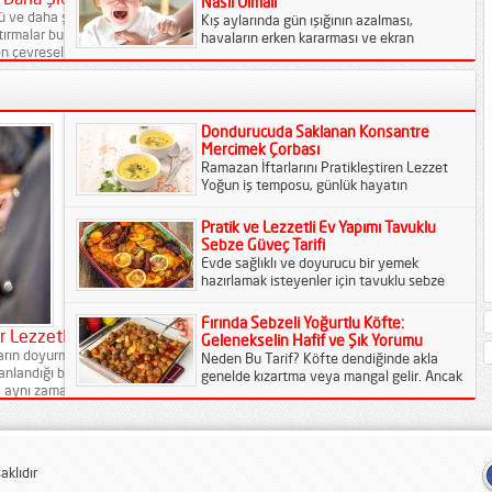
Nasıl Olmalı
 ve daha şiddetli hissedildiği
Kış aylarında gün ışığının azalması,
ırmalar bu durumun yalnızca kişisel
havaların erken kararması ve ekran
n çevresel koşullarla ilişkili olduğunu
kullanımının artması çocukların uyku
 mevsimsel alerjilerin...
düzenini doğrudan etkileyebiliyor.
Uzmanlar, özellikle kış...
Dondurucuda Saklanan Konsantre
Mercimek Çorbası
Ramazan İftarlarını Pratikleştiren Lezzet
Yoğun iş temposu, günlük hayatın
koşturmacası ve iftara kadar geçen sınırlı
zaman, Ramazan ayında evde sıcak
Pratik ve Lezzetli Ev Yapımı Tavuklu
yemek...
Sebze Güveç Tarifi
Evde sağlıklı ve doyurucu bir yemek
hazırlamak isteyenler için tavuklu sebze
güveç harika bir seçenektir. Hem besleyici
hem de yapımı...
Fırında Sebzeli Yoğurtlu Köfte:
r Lezzetler
Gelenekselin Hafif ve Şık Yorumu
arın doyurma eylemi olmaktan çıkıp;
Neden Bu Tarif? Köfte dendiğinde akla
manlandığı bir "yaşam sanatı" haline
genelde kızartma veya mangal gelir. Ancak
, aynı zamanda "metabolik verimlilik"
bu tarif, klasik köfteye modern ve sağlıklı
.
bir dokunuş...
klıdır