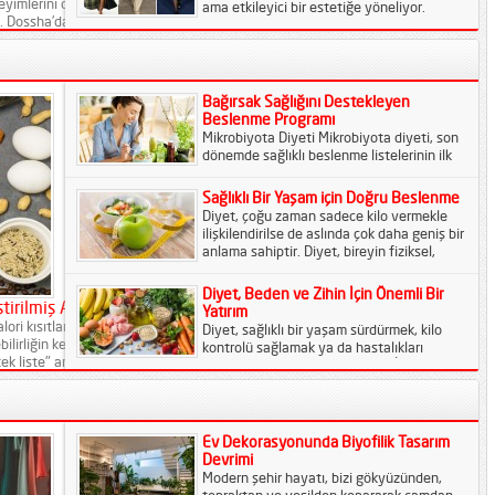
eneyimlerini önemseyerek
ama etkileyici bir estetiğe yöneliyor.
ir. Dossha’da Kullanıcı Deneyimi
Gösterişli detayların yerini, yalın çizgiler ve
ve iz yapmadan rahat hissettirmesi,
doğal tonlar alıyor....
Bağırsak Sağlığını Destekleyen
Beslenme Programı
Mikrobiyota Diyeti Mikrobiyota diyeti, son
dönemde sağlıklı beslenme listelerinin ilk
sıralarında yer alıyor. Bağırsaklardaki
mikroorganizmaların dengeli ve sağlıklı
Sağlıklı Bir Yaşam için Doğru Beslenme
olmasını hedefleyen bu...
Diyet, çoğu zaman sadece kilo vermekle
ilişkilendirilse de aslında çok daha geniş bir
anlama sahiptir. Diyet, bireyin fiziksel,
zihinsel ve...
Diyet, Beden ve Zihin İçin Önemli Bir
tirilmiş Analizler
Yatırım
ori kısıtlamasından ibaret olan klasik
Diyet, sağlıklı bir yaşam sürdürmek, kilo
bilirliğin kesiştiği bütüncül bir yaşam
kontrolü sağlamak ya da hastalıkları
k liste" anlayışı yerini, bireyin DNA
önlemek için kritik bir unsurdur. İnsan
 ihtiyaçlarına göre...
vücudu, sürekli enerjiye...
Ev Dekorasyonunda Biyofilik Tasarım
Devrimi
Modern şehir hayatı, bizi gökyüzünden,