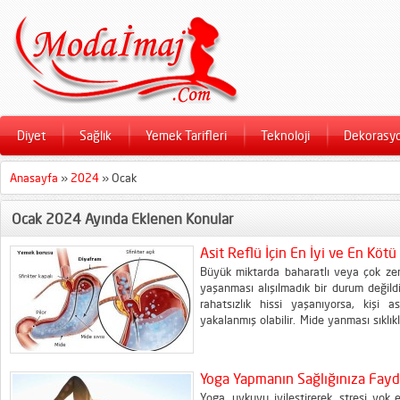
Diyet
Sağlık
Yemek Tarifleri
Teknoloji
Dekorasy
Anasayfa
»
2024
»
Ocak
Ocak 2024 Ayında Eklenen Konular
Asit Reflü İçin En İyi ve En Kötü
Büyük miktarda baharatlı veya çok ze
yaşanması alışılmadık bir durum değil
rahatsızlık hissi yaşanıyorsa, kişi a
yakalanmış olabilir. Mide yanması sıklık
kısaltması LES) kası zayıfladığında vey
yemek borusunun...
Yoga Yapmanın Sağlığınıza Fayd
Yoga, uykuyu iyileştirerek, stresi yok 