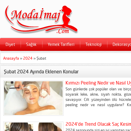
Diyet
Sağlık
Yemek Tarifleri
Teknoloji
Dekorasy
Anasayfa
»
2024
»
Şubat
Şubat 2024 Ayında Eklenen Konular
Kırmızı Peeling Nedir ve Nasıl U
Son günlerde çok popüler olan ve birçok 
soyarak leke, akne, siyah nokta, gözen
savaşıyor. Cilt yüzeyinden ölü hücreler
peeling nedir ve nasıl uygulanır? Kır
yazımızda. Cildinizin sağlıklı ve güzel 
Peeling,...
2024’de Trend Olacak Saç Kesim
2024 sezonunda sizi en iyi yansıtan saç 