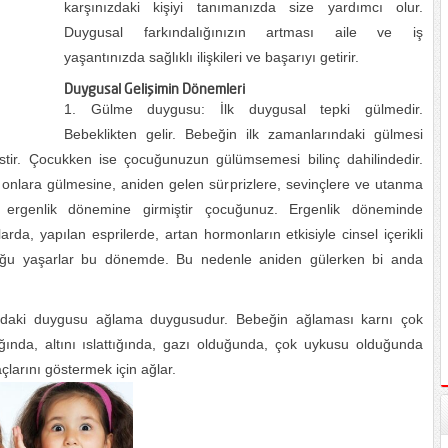
karşınızdaki kişiyi tanımanızda size yardımcı olur.
Duygusal farkındalığınızın artması aile ve iş
yaşantınızda sağlıklı ilişkileri ve başarıyı getirir.
Duygusal Gelişimin Dönemleri
Gülme duygusu: İlk duygusal tepki gülmedir.
Bebeklikten gelir. Bebeğin ilk zamanlarındaki gülmesi
kstir. Çocukken ise çocuğunuzun gülümsemesi bilinç dahilindedir.
onlara gülmesine, aniden gelen sürprizlere, sevinçlere ve utanma
k ergenlik dönemine girmiştir çocuğunuz. Ergenlik döneminde
, yapılan esprilerde, artan hormonların etkisiyle cinsel içerikli
luğu yaşarlar bu dönemde. Bu nedenle aniden gülerken bi anda
daki duygusu ağlama duygusudur. Bebeğin ağlaması karnı çok
dığında, altını ıslattığında, gazı olduğunda, çok uykusu olduğunda
açlarını göstermek için ağlar.