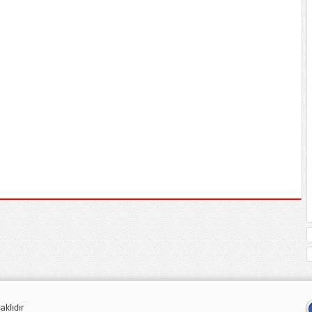
klıdır