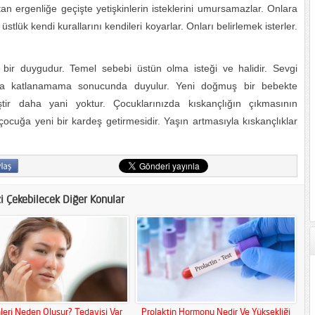
an ergenliğe geçişte yetişkinlerin isteklerini umursamazlar. Onlara
üstlük kendi kurallarını kendileri koyarlar. Onları belirlemek isterler.
ir duygudur. Temel sebebi üstün olma isteği ve halidir. Sevgi
ına katlanamama sonucunda duyulur. Yeni doğmuş bir bebekte
tir daha yani yoktur. Çocuklarınızda kıskançlığın çıkmasının
çocuğa yeni bir kardeş getirmesidir. Yaşın artmasıyla kıskançlıklar
zi Çekebilecek Diğer Konular
leri Neden Oluşur? Tedavisi Var
Prolaktin Hormonu Nedir Ve Yüksekliği