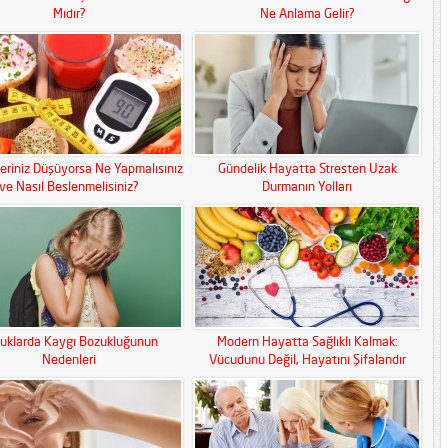
Mıdır?
Ne Anlama Gelir?
eriniz Düşüyorsa Ne Yapmalısınız
Gündelik Hayatta Stresten Uzak
ve Nasıl Beslenmelisiniz?
Durmanın Yolları
uklarda Kaygı Bozukluğunun
Modern Hayatta Sağlıklı Kalmak:
Nedenleri
Vücudunu Değil, Hayatını Şifalandır