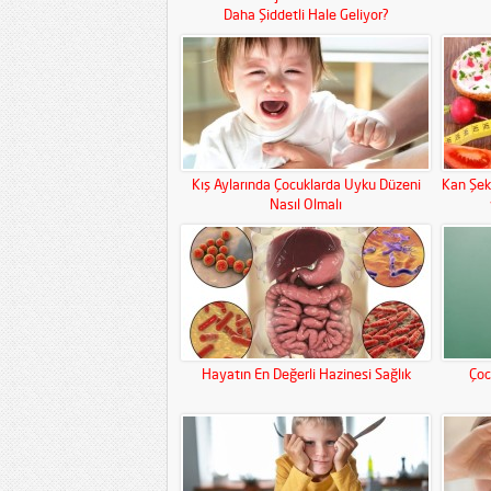
Daha Şiddetli Hale Geliyor?
Kış Aylarında Çocuklarda Uyku Düzeni
Kan Şek
Nasıl Olmalı
Hayatın En Değerli Hazinesi Sağlık
Çoc