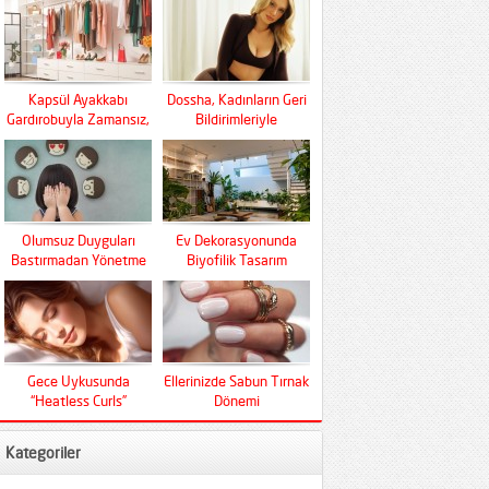
Kapsül Ayakkabı
Dossha, Kadınların Geri
Gardırobuyla Zamansız,
Bildirimleriyle
Fonksiyonel Ve Konfor
Şekilleniyor
Olumsuz Duyguları
Ev Dekorasyonunda
Bastırmadan Yönetme
Biyofilik Tasarım
Sanatı
Devrimi
Gece Uykusunda
Ellerinizde Sabun Tırnak
“Heatless Curls”
Dönemi
Mucizesi
Kategoriler