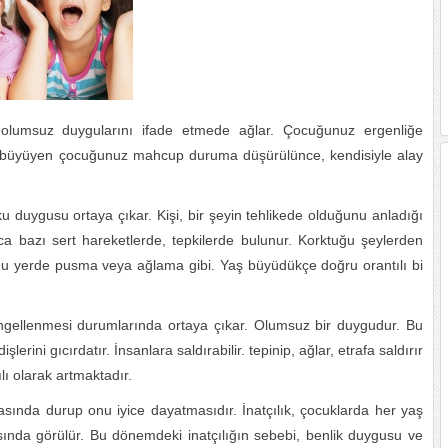
olumsuz duygularını ifade etmede ağlar. Çocuğunuz ergenliğe
ce büyüyen çocuğunuz mahcup duruma düşürülünce, kendisiyle alay
u duygusu ortaya çıkar. Kişi, bir şeyin tehlikede olduğunu anladığı
 bazı sert hareketlerde, tepkilerde bulunur. Korktuğu şeylerden
ğu yerde pusma veya ağlama gibi. Yaş büyüdükçe doğru orantılı bi
engellenmesi durumlarında ortaya çıkar. Olumsuz bir duygudur. Bu
şlerini gıcırdatır. İnsanlara saldırabilir. tepinip, ağlar, etrafa saldırır
ılı olarak artmaktadır.
kasında durup onu iyice dayatmasıdır. İnatçılık, çocuklarda her yaş
nda görülür. Bu dönemdeki inatçılığın sebebi, benlik duygusu ve