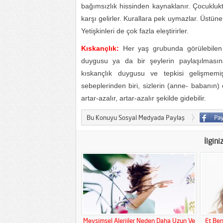
bağımsızlık hissinden kaynaklanır. Çocuklukt
karşı gelirler. Kurallara pek uymazlar. Üstüne 
Yetişkinleri de çok fazla eleştirirler.
Kıskançlık:
Her yaş grubunda görülebilen b
duygusu ya da bir şeylerin paylaşılmas
kıskançlık duygusu ve tepkisi gelişmemiş
sebeplerinden biri, sizlerin (anne- babanın) 
artar-azalır, artar-azalır şekilde gidebilir.
Bu Konuyu Sosyal Medyada Paylaş
İlgini
Mevsimsel Alerjiler Neden Daha Uzun Ve
Et Ben