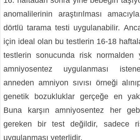
haftadan sonra yine bebeğin taşıy
anomalilerinin araştırılması amacıy
dörtlü tarama testi uygulanabilir. An
için ideal olan bu testlerin 16-18 haft
testlerin sonucunda risk normalden
amniyosentez uygulanması isteneb
anneden amniyon sıvısı örneği alını
genetik bozukluklar gerçeğe en yakı
Buna karşın amniyosentez her geb
gereken bir test değildir, sadece r
uygulanması yeterlidir.