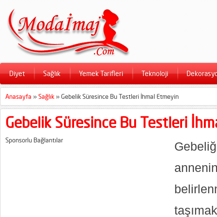
Diyet
Sağlık
Yemek Tarifleri
Teknoloji
Dekorasy
Anasayfa
»
Sağlık
»
Gebelik Süresince Bu Testleri İhmal Etmeyin
Gebelik Süresince Bu Testleri İh
Sponsorlu Bağlantılar
Gebeli
annen
belir
taşım