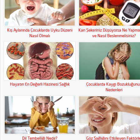
Kış Aylarında Çocuklarda Uyku Düzeni
Kan Şekeriniz Düşüyorsa Ne Yapmal
Nasıl Olmalı
ve Nasıl Beslenmelisiniz?
Hayatın En Değerli Hazinesi Sağlık
Çocuklarda Kaygı Bozukluğunu
Nedenleri
Dil Tembelliği Nedir?
Göz Sağlığını Etkileyen Faktörl