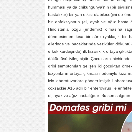
humması ya da chikungunya’nın (bir sivrisinek
hastalıktır) bir yan etkisi olabileceğini de 
bir enfeksiyonun (el, ayak ve ağız hastalığı
Hindistan’a özgü (endemik) olmasına rağme
dönmesinden kısa bir süre (yaklaşık bir haf
ellerinde ve bacaklarında veziküler döküntü
erkek kardeşinde) ilk kızarıklık ortaya çıktık
döküntüsü iyileşmiştir. Çocukların hiçbirin
gribi semptomları gelişen iki çocuktan örnek
lezyonların ortaya çıkması nedeniyle kıza ma
için laboratuvarlara gönderilmiştir. Laboratu
coxsackie A16 adlı bir enterovirüs ile enfe
el, ayak ve ağız hastalığıdır. Bu son salgının 