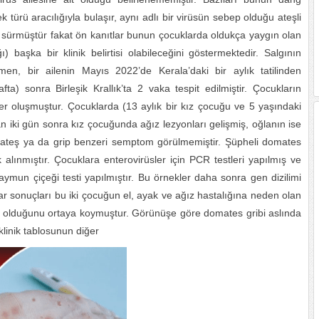
 türü aracılığıyla bulaşır, aynı adlı bir virüsün sebep olduğu ateşli
öne sürmüştür fakat ön kanıtlar bunun çocuklarda oldukça yaygın olan
) başka bir klinik belirtisi olabileceğini göstermektedir. Salgının
n, bir ailenin Mayıs 2022’de Kerala’daki bir aylık tatilinden
ta) sonra Birleşik Krallık’ta 2 vaka tespit edilmiştir. Çocukların
ler oluşmuştur. Çocuklarda (13 aylık bir kız çocuğu ve 5 yaşındaki
tan iki gün sonra kız çocuğunda ağız lezyonları gelişmiş, oğlanın ise
de ateş ya da grip benzeri semptom görülmemiştir. Şüpheli domates
 alınmıştır. Çocuklara enterovirüsler için PCR testleri yapılmış ve
ymun çiçeği testi yapılmıştır. Bu örnekler daha sonra gen dizilimi
var sonuçları bu iki çocuğun el, ayak ve ağız hastalığına neden olan
kte olduğunu ortaya koymuştur. Görünüşe göre domates gribi aslında
klinik tablosunun diğer