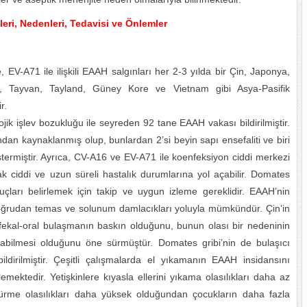
leri, Nedenleri, Tedavisi ve Önlemler
EV-A71 ile ilişkili EAAH salgınları her 2-3 yılda bir Çin, Japonya,
, Tayvan, Tayland, Güney Kore ve Vietnam gibi Asya-Pasifik
r.
ik işlev bozukluğu ile seyreden 92 tane EAAH vakası bildirilmiştir.
dan kaynaklanmış olup, bunlardan 2’si beyin sapı ensefaliti ve biri
göstermiştir. Ayrıca, CV-A16 ve EV-A71 ile koenfeksiyon ciddi merkezi
ak ciddi ve uzun süreli hastalık durumlarına yol açabilir. Domates
uçları belirlemek için takip ve uygun izleme gereklidir. EAAH’nin
doğrudan temas ve solunum damlacıkları yoluyla mümkündür. Çin’in
fekal-oral bulaşmanın baskın olduğunu, bunun olası bir nedeninin
labilmesi olduğunu öne sürmüştür. Domates gribi’nin de bulaşıcı
ldirilmiştir. Çeşitli çalışmalarda el yıkamanın EAAH insidansını
lemektedir. Yetişkinlere kıyasla ellerini yıkama olasılıkları daha az
ürme olasılıkları daha yüksek olduğundan çocukların daha fazla