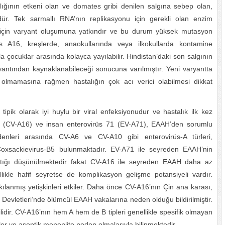
lığının etkeni olan ve domates gribi denilen salgına sebep olan,
üdür. Tek sarmallı RNA’nın replikasyonu için gerekli olan enzim
 için varyant oluşumuna yatkındır ve bu durum yüksek mutasyon
us A16, kreşlerde, anaokullarında veya ilkokullarda kontamine
 çocuklar arasında kolayca yayılabilir. Hindistan’daki son salgının
yantından kaynaklanabileceği sonucuna varılmıştır. Yeni varyantta
olmamasına rağmen hastalığın çok acı verici olabilmesi dikkat
tipik olarak iyi huylu bir viral enfeksiyonudur ve hastalık ilk kez
6 (CV-A16) ve insan enterovirüs 71 (EV-A71), EAAH’den sorumlu
denleri arasında CV-A6 ve CV-A10 gibi enterovirüs-A türleri,
Coxsackievirus-B5 bulunmaktadır. EV-A71 ile seyreden EAAH’nin
 açtığı düşünülmektedir fakat CV-A16 ile seyreden EAAH daha az
likle hafif seyretse de komplikasyon gelişme potansiyeli vardır.
kılanmış yetişkinleri etkiler. Daha önce CV-A16’nın Çin ana karası,
Devletleri’nde ölümcül EAAH vakalarına neden olduğu bildirilmiştir.
kilidir. CV-A16’nın hem A hem de B tipleri genellikle spesifik olmayan
er ve aseptik menenjite neden olmalarıyla bilinmektedir.