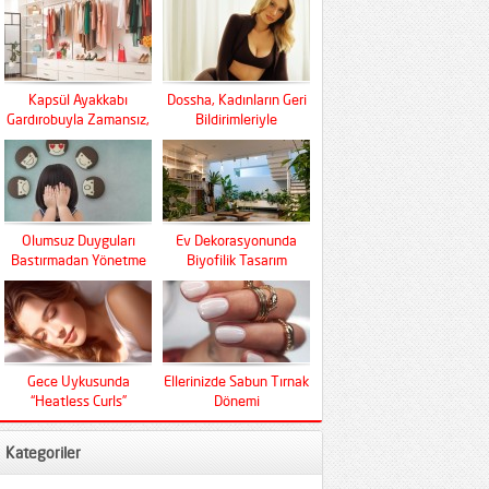
Kapsül Ayakkabı
Dossha, Kadınların Geri
Gardırobuyla Zamansız,
Bildirimleriyle
Fonksiyonel Ve Konfor
Şekilleniyor
Olumsuz Duyguları
Ev Dekorasyonunda
Bastırmadan Yönetme
Biyofilik Tasarım
Sanatı
Devrimi
Gece Uykusunda
Ellerinizde Sabun Tırnak
“Heatless Curls”
Dönemi
Mucizesi
Kategoriler