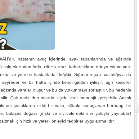
EAAH’dır, hastanın avuç içlerinde, ayak tabanlarında ve ağzında
 salgınlarından farkı, ciltte kırmızı kabarcıkların ortaya çıkmasıdır.
 yoktur ve yeni bir hastalık da değildir. Sığırların şap hastalığıyla da
fif seyreder ve bir hafta içinde kendiliğinden iyileşir, ağrı kesiciler
n ağzında yaralar oluşur ve bu da yutkunmayı zorlaştırır, bu nedenle
lir. Çok nadir durumlarda kişide viral menenjit gelişebilir. Ancak
ilenen çocuklarda ciddi bir vaka, ölümle sonuçlanan herhangi bir
e, bulaşıcı doğası (dışkı ve sivilcelerdeki sıvı yoluyla yayılabilir)
ltmak için hızlı ve yeterli önleyici tedbirler uygulanmalıdır.