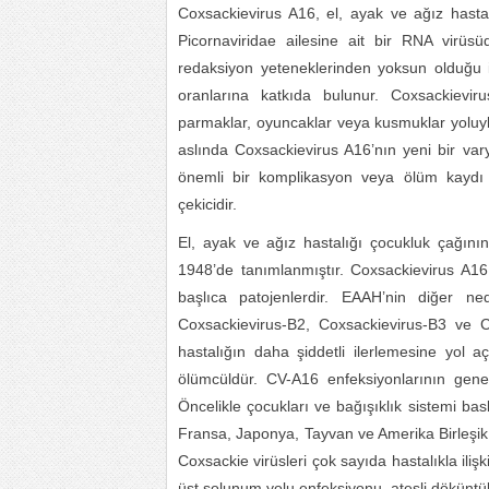
Coxsackievirus A16, el, ayak ve ağız hasta
Picornaviridae ailesine ait bir RNA virüs
redaksiyon yeteneklerinden yoksun olduğu
oranlarına katkıda bulunur. Coxsackievir
parmaklar, oyuncaklar veya kusmuklar yoluyla
aslında Coxsackievirus A16’nın yeni bir var
önemli bir komplikasyon veya ölüm kaydı 
çekicidir.
El, ayak ve ağız hastalığı çocukluk çağının 
1948’de tanımlanmıştır. Coxsackievirus A1
başlıca patojenlerdir. EAAH’nin diğer ne
Coxsackievirus-B2, Coxsackievirus-B3 ve 
hastalığın daha şiddetli ilerlemesine yol
ölümcüldür. CV-A16 enfeksiyonlarının genel
Öncelikle çocukları ve bağışıklık sistemi bas
Fransa, Japonya, Tayvan ve Amerika Birleşik 
Coxsackie virüsleri çok sayıda hastalıkla iliş
üst solunum yolu enfeksiyonu, ateşli döküntül