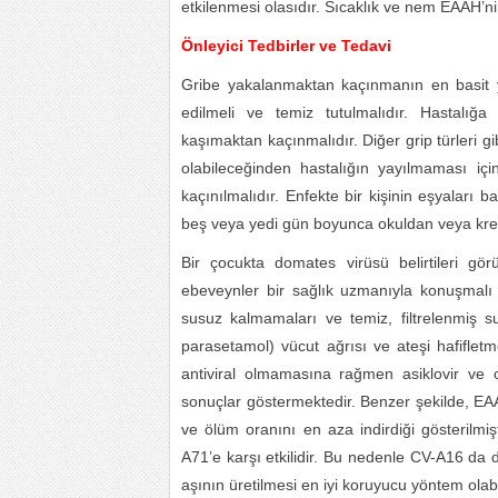
etkilenmesi olasıdır. Sıcaklık ve nem EAAH’nin
Önleyici Tedbirler ve Tedavi
Gribe yakalanmaktan kaçınmanın en basit yo
edilmeli ve temiz tutulmalıdır. Hastalığa 
kaşımaktan kaçınmalıdır. Diğer grip türleri gi
olabileceğinden hastalığın yayılmaması için
kaçınılmalıdır. Enfekte bir kişinin eşyaları
beş veya yedi gün boyunca okuldan veya kreş
Bir çocukta domates virüsü belirtileri gö
ebeveynler bir sağlık uzmanıyla konuşmalı v
susuz kalmamaları ve temiz, filtrelenmiş su
parasetamol) vücut ağrısı ve ateşi hafifletme
antiviral olmamasına rağmen asiklovir ve ose
sonuçlar göstermektedir. Benzer şekilde, EAAH
ve ölüm oranını en aza indirdiği gösterilmi
A71’e karşı etkilidir. Bu nedenle CV-A16 da da
aşının üretilmesi en iyi koruyucu yöntem olabil