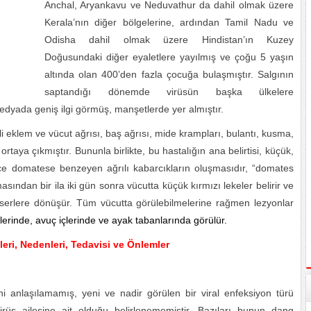
Anchal, Aryankavu ve Neduvathur da dahil olmak üzere
Kerala’nın diğer bölgelerine, ardından Tamil Nadu ve
Odisha dahil olmak üzere Hindistan’ın Kuzey
Doğusundaki diğer eyaletlere yayılmış ve çoğu 5 yaşın
altında olan 400’den fazla çocuğa bulaşmıştır. Salgının
saptandığı dönemde virüsün başka ülkelere
medyada geniş ilgi görmüş, manşetlerde yer almıştır.
i eklem ve vücut ağrısı, baş ağrısı, mide krampları, bulantı, kusma,
 ortaya çıkmıştır. Bununla birlikte, bu hastalığın ana belirtisi, küçük,
çe domatese benzeyen ağrılı kabarcıkların oluşmasıdır, “domates
sından bir ila iki gün sonra vücutta küçük kırmızı lekeler belirir ve
serlere dönüşür. Tüm vücutta görülebilmelerine rağmen lezyonlar
tlerinde, avuç içlerinde ve ayak tabanlarında görülür.
leri, Nedenleri, Tedavisi ve Önlemler
ni anlaşılamamış, yeni ve nadir görülen bir viral enfeksiyon türü
s ailesine ait olduğu belirlenememiştir. Bazıları bunun dang