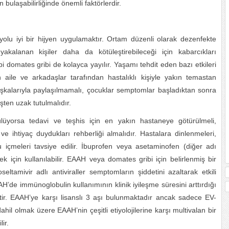
 bulaşabilirliğinde önemli faktörlerdir.
lu iyi bir hijyen uygulamaktır. Ortam düzenli olarak dezenfekte
yakalanan kişiler daha da kötüleştirebileceği için kabarcıkları
bi domates gribi de kolayca yayılır. Yaşamı tehdit eden bazı etkileri
 aile ve arkadaşlar tarafından hastalıklı kişiyle yakın temastan
 başkalarıyla paylaşılmamalı, çocuklar semptomlar başladıktan sonra
ten uzak tutulmalıdır.
rülüyorsa tedavi ve teşhis için en yakın hastaneye götürülmeli,
e ihtiyaç duydukları rehberliği almalıdır. Hastalara dinlenmeleri,
 içmeleri tavsiye edilir. İbuprofen veya asetaminofen (diğer adı
k için kullanılabilir. EAAH veya domates gribi için belirlenmiş bir
ltamivir adlı antiviraller semptomların şiddetini azaltarak etkili
’de immünoglobulin kullanımının klinik iyileşme süresini arttırdığı
ştir. EAAH’ye karşı lisanslı 3 aşı bulunmaktadır ancak sadece EV-
hil olmak üzere EAAH’nin çeşitli etiyolojilerine karşı multivalan bir
ir.