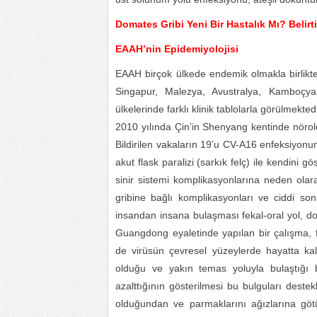
Domates Gribi Yeni Bir Hastalık Mı? Belirti
EAAH’nin Epidemiyolojisi
EAAH birçok ülkede endemik olmakla birlikte, 
Singapur, Malezya, Avustralya, Kamboçya
ülkelerinde farklı klinik tablolarla görülmektedi
2010 yılında Çin’in Shenyang kentinde nöroloj
Bildirilen vakaların 19’u CV-A16 enfeksiyonun
akut flask paralizi (sarkık felç) ile kendini 
sinir sistemi komplikasyonlarına neden olar
gribine bağlı komplikasyonları ve ciddi son
insandan insana bulaşması fekal-oral yol, 
Guangdong eyaletinde yapılan bir çalışma, 
de virüsün çevresel yüzeylerde hayatta ka
olduğu ve yakın temas yoluyla bulaştığı bi
azalttığının gösterilmesi bu bulguları destek
olduğundan ve parmaklarını ağızlarına göt