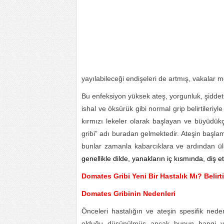
yayılabileceği endişeleri de artmış, vakalar 
Bu enfeksiyon yüksek ateş, yorgunluk, şiddetl
ishal ve öksürük gibi normal grip belirtileriyle
kırmızı lekeler olarak başlayan ve büyüdük
gribi” adı buradan gelmektedir. Ateşin başlama
bunlar zamanla kabarcıklara ve ardından ül
genellikle dilde, yanakların iç kısmında, diş e
Domates Gribi Yeni Bir Hastalık Mı? Belirti
Domates Gribinin Nedenleri
Önceleri hastalığın ve ateşin spesifik nede
olduğu düşünülmüş ancak bunun hangi virü