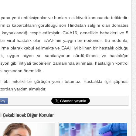
yana yeni enfeksiyonlar ve bunların ciddiyeti konusunda tetiktedir.
kırmızı kabarcıkların görüldüğü son Hindistan salgını olan domates
 kaynaklandığı tespit edilmiştir. CV-A16, genellikle bebekleri ve 5
bir viral hastalık olan EAAH’nin yaygın bir nedenidir. Bu nedenle,
ndirme olarak kabul edilmekte ve EAAH iyi bilinen bir hastalık olduğu
rak, uygun hijyen ve sanitasyonun sürdürülmesi ve hastalığın
syon gibi ihtiyati tedbirlerin zamanında alınması, hastalığın kontrol
i açısından önemlidir.
ıbbi, nitelikli bir görüşün yerini tutamaz. Hastalıkla ilgili şüphesi
ktordan yardım almalıdır.
zi Çekebilecek Diğer Konular