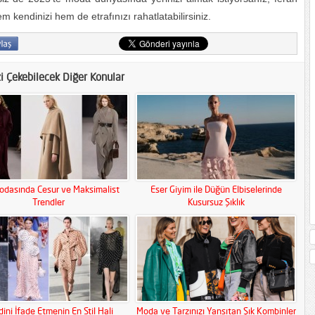
m kendinizi hem de etrafınızı rahatlatabilirsiniz.
zi Çekebilecek Diğer Konular
odasında Cesur ve Maksimalist
Eser Giyim ile Düğün Elbiselerinde
Trendler
Kusursuz Şıklık
ini İfade Etmenin En Stil Hali
Moda ve Tarzınızı Yansıtan Şık Kombinler