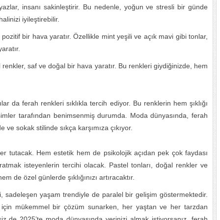
yazlar, insanı sakinleştirir. Bu nedenle, yoğun ve stresli bir günde
inizi iyileştirebilir.
 pozitif bir hava yaratır. Özellikle mint yeşili ve açık mavi gibi tonlar,
yaratır.
renkler, saf ve doğal bir hava yaratır. Bu renkleri giydiğinizde, hem
ar da ferah renkleri sıklıkla tercih ediyor. Bu renklerin hem şıklığı
simler tarafından benimsenmiş durumda. Moda dünyasında, ferah
erde ve sokak stilinde sıkça karşımıza çıkıyor.
er tutacak. Hem estetik hem de psikolojik açıdan pek çok faydası
ratmak isteyenlerin tercihi olacak. Pastel tonları, doğal renkler ve
m de özel günlerde şıklığınızı artıracaktır.
 sadeleşen yaşam trendiyle de paralel bir gelişim göstermektedir.
lar için mükemmel bir çözüm sunarken, her yaştan ve her tarzdan
 siz de 2025’te moda dünyasında yerinizi almak istiyorsanız, ferah