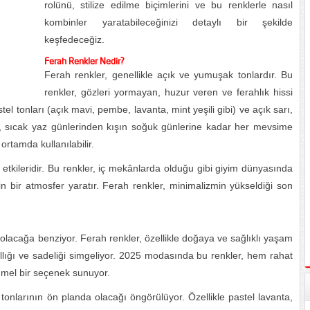
rolünü, stilize edilme biçimlerini ve bu renklerle nasıl
kombinler yaratabileceğinizi detaylı bir şekilde
keşfedeceğiz.
Ferah Renkler Nedir?
Ferah renkler, genellikle açık ve yumuşak tonlardır. Bu
renkler, gözleri yormayan, huzur veren ve ferahlık hissi
l tonları (açık mavi, pembe, lavanta, mint yeşili gibi) ve açık sarı,
ler, sıcak yaz günlerinden kışın soğuk günlerine kadar her mevsime
ortamda kullanılabilir.
ı etkileridir. Bu renkler, iç mekânlarda olduğu gibi giyim dünyasında
ngin bir atmosfer yaratır. Ferah renkler, minimalizmin yükseldiği son
ızı olacağa benziyor. Ferah renkler, özellikle doğaya ve sağlıklı yaşam
allığı ve sadeliği simgeliyor. 2025 modasında bu renkler, hem rahat
mel bir seçenek sunuyor.
 tonlarının ön planda olacağı öngörülüyor. Özellikle pastel lavanta,