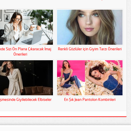
inde Sizi Ön Plana Çıkaracak İmaj
Renkli Gözlüler için Giyim Tarzı Önerileri
Önerileri
üşmesinde Giyilebilecek Elbiseler
En Şık Jean Pantolon Kombinleri