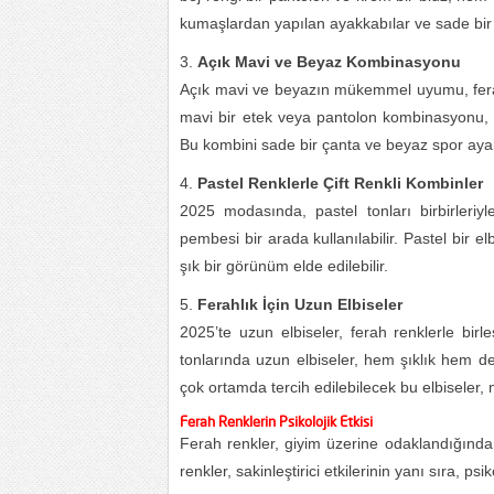
kumaşlardan yapılan ayakkabılar ve sade bir ç
Açık Mavi ve Beyaz Kombinasyonu
Açık mavi ve beyazın mükemmel uyumu, ferah b
mavi bir etek veya pantolon kombinasyonu, h
Bu kombini sade bir çanta ve beyaz spor ayak
Pastel Renklerle Çift Renkli Kombinler
2025 modasında, pastel tonları birbirleri
pembesi bir arada kullanılabilir. Pastel bir 
şık bir görünüm elde edilebilir.
Ferahlık İçin Uzun Elbiseler
2025’te uzun elbiseler, ferah renklerle bir
tonlarında uzun elbiseler, hem şıklık hem d
çok ortamda tercih edilebilecek bu elbiseler,
Ferah Renklerin Psikolojik Etkisi
Ferah renkler, giyim üzerine odaklandığında, 
renkler, sakinleştirici etkilerinin yanı sıra, psi