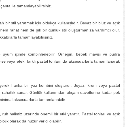
anta ile tamamlayabilirsiniz.
ir stil yaratmak için oldukça kullanışlıdır. Beyaz bir bluz ve açık
em rahat hem de şık bir günlük stil oluşturmanıza yardımcı olur.
kabılarla tamamlayabilirsiniz.
yle uyum içinde kombinlenebilir. Örneğin, bebek mavisi ve pudra
elbise veya etek, farklı pastel tonlarında aksesuarlarla tamamlanarak
leşerek harika bir yaz kombini oluşturur. Beyaz, krem veya pastel
e rahatlık sunar. Günlük kullanımdan akşam davetlerine kadar pek
 minimal aksesuarlarla tamamlanabilir.
ruh halimiz üzerinde önemli bir etki yaratır. Pastel tonları ve açık
kolojik olarak da huzur verici olabilir.