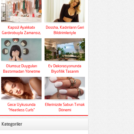
Kapsül Ayakkabı
Dossha, Kadınların Geri
Gardırobuyla Zamansız,
Bildirimleriyle
Fonksiyonel Ve Konfor
Şekilleniyor
Olumsuz Duyguları
Ev Dekorasyonunda
Bastırmadan Yönetme
Biyofilik Tasarım
Sanatı
Devrimi
Gece Uykusunda
Ellerinizde Sabun Tırnak
“Heatless Curls”
Dönemi
Mucizesi
Kategoriler