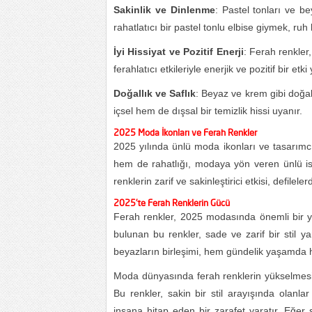
Sakinlik ve Dinlenme
: Pastel tonları ve be
rahatlatıcı bir pastel tonlu elbise giymek, ruh hal
İyi Hissiyat ve Pozitif Enerji
: Ferah renkler,
ferahlatıcı etkileriyle enerjik ve pozitif bir etki 
Doğallık ve Saflık
: Beyaz ve krem gibi doğal 
içsel hem de dışsal bir temizlik hissi uyanır.
2025 Moda İkonları ve Ferah Renkler
2025 yılında ünlü moda ikonları ve tasarımcıl
hem de rahatlığı, modaya yön veren ünlü i
renklerin zarif ve sakinleştirici etkisi, defilel
2025’te Ferah Renklerin Gücü
Ferah renkler, 2025 modasında önemli bir y
bulunan bu renkler, sade ve zarif bir stil ya
beyazların birleşimi, hem gündelik yaşamda he
Moda dünyasında ferah renklerin yükselmesi,
Bu renkler, sakin bir stil arayışında olan
insana hitap eden bir zarafet yaratır. Eğer