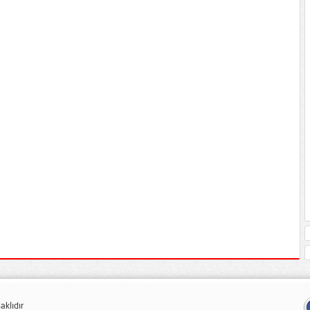
klıdır