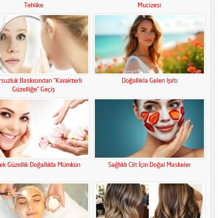
Tehlike
Mucizesi
suzluk Baskısından “Karakterli
Doğallıkla Gelen Işıltı
Güzelliğe” Geçiş
ek Güzellik Doğallıkla Mümkün
Sağlıklı Cilt İçin Doğal Maskeler