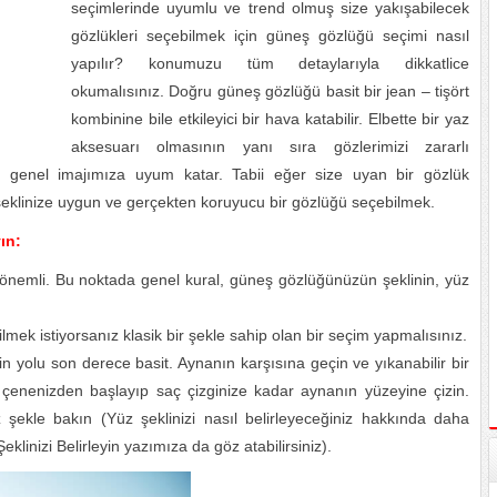
seçimlerinde uyumlu ve trend olmuş size yakışabilecek
gözlükleri seçebilmek için güneş gözlüğü seçimi nasıl
yapılır? konumuzu tüm detaylarıyla dikkatlice
okumalısınız. Doğru güneş gözlüğü basit bir jean – tişört
kombinine bile etkileyici bir hava katabilir. Elbette bir yaz
aksesuarı olmasının yanı sıra gözlerimizi zararlı
e genel imajımıza uyum katar. Tabii eğer size uyan bir gözlük
 şeklinize uygun ve gerçekten koruyucu bir gözlüğü seçebilmek.
ın:
önemli. Bu noktada genel kural, güneş gözlüğünüzün şeklinin, yüz
mek istiyorsanız klasik bir şekle sahip olan bir seçim yapmalısınız.
n yolu son derece basit. Aynanın karşısına geçin ve yıkanabilir bir
 çenenizden başlayıp saç çizginize kadar aynanın yüzeyine çizin.
z şekle bakın (Yüz şeklinizi nasıl belirleyeceğiniz hakkında daha
linizi Belirleyin yazımıza da göz atabilirsiniz).