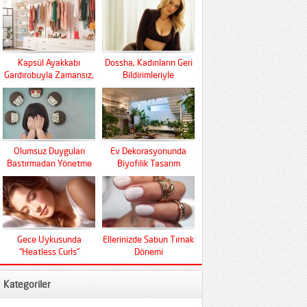
Kapsül Ayakkabı
Dossha, Kadınların Geri
Gardırobuyla Zamansız,
Bildirimleriyle
Fonksiyonel Ve Konfor
Şekilleniyor
Olumsuz Duyguları
Ev Dekorasyonunda
Bastırmadan Yönetme
Biyofilik Tasarım
Sanatı
Devrimi
Gece Uykusunda
Ellerinizde Sabun Tırnak
“Heatless Curls”
Dönemi
Mucizesi
Kategoriler