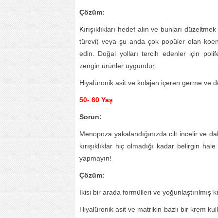
Çözüm:
Kırışıklıkları hedef alın ve bunları düzeltmek 
türevi) veya şu anda çok popüler olan koenz
edin. Doğal yolları tercih edenler için pol
zengin ürünler uygundur.
Hiyalüronik asit ve kolajen içeren germe ve de
50- 60 Yaş
Sorun:
Menopoza yakalandığınızda cilt incelir ve d
kırışıklıklar hiç olmadığı kadar belirgin hal
yapmayın!
Çözüm:
İkisi bir arada formülleri ve yoğunlaştırılmış k
Hiyalüronik asit ve matrikin-bazlı bir krem kul