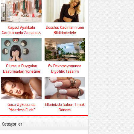
Kapsül Ayakkabı
Dossha, Kadınların Geri
Gardırobuyla Zamansız,
Bildirimleriyle
Fonksiyonel Ve Konfor
Şekilleniyor
Olumsuz Duyguları
Ev Dekorasyonunda
Bastırmadan Yönetme
Biyofilik Tasarım
Sanatı
Devrimi
Gece Uykusunda
Ellerinizde Sabun Tırnak
“Heatless Curls”
Dönemi
Mucizesi
Kategoriler