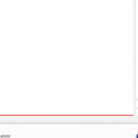
klıdır