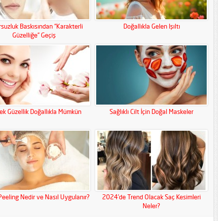
suzluk Baskısından “Karakterli
Doğallıkla Gelen Işıltı
Güzelliğe” Geçiş
ek Güzellik Doğallıkla Mümkün
Sağlıklı Cilt İçin Doğal Maskeler
 Peeling Nedir ve Nasıl Uygulanır?
2024’de Trend Olacak Saç Kesimleri
Neler?