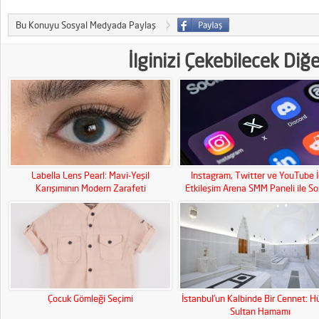
Bu Konuyu Sosyal Medyada Paylaş
İlginizi Çekebilecek Diğ
Labella Lens Pearl: Mavi-Yeşil
Instagram, Twitter ve YouTube İ
Karışımının Modern Zarafeti
Etkileşim Arena SMM Paneli ile So
Medya Gücünüzü Artırın!
Çocuk Gömleği Seçimi
İstanbul’un Kalbinde Bir Cennet: H
Sultan Hamamı