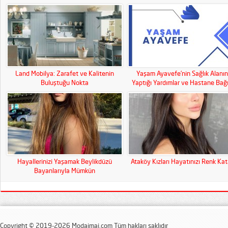
Land Mobilya: Zarafet ve Kalitenin
Yaşam Ayavefe’nin Sağlık Alanı
Buluştuğu Nokta
Yaptığı Yardımlar ve Hastane Bağı
Hayallerinizi Yaşamak Beylikdüzü
Ataköy Kızları Hayatınızı Renk Ka
Bayanlarıyla Mümkün
Copyright © 2019-2026 Modaimaj.com Tüm hakları saklıdır