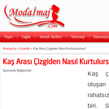
Diyet
Sağlık
Yemek Tarifleri
Teknoloji
Dekorasy
Anasayfa
»
Güzellik
»
Kaş Arası Çizgiden Nasıl Kurtulursunuz?
Kaş Arası Çizgiden Nasıl Kurtulur
Sponsorlu Bağlantılar
Kaş ç
oluşan
rahatsı
biri. 