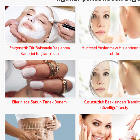
Epigenetik Cilt Bakımıyla Yaşlanma
Hücresel Yaşlanmayı Hızlandıran G
Kaderini Baştan Yazın
Tehlike
Ellerinizde Sabun Tırnak Dönemi
Kusursuzluk Baskısından “Karakte
Güzelliğe” Geçiş