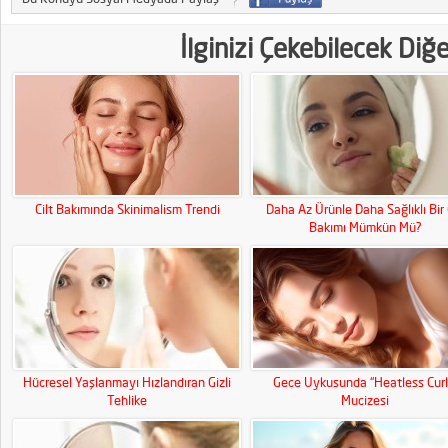
İlginizi Çekebilecek Diğ
Cilt Bakımında Skinimalism Trendi
Daha Az Ürünle Daha Sağlıklı Bir 
Bakımı Mümkün Mü?
Hücresel Yaşlanmayı Hızlandıran Gizli
Gece Uykusunda “Heatless Curl
Tehlike
Mucizesi