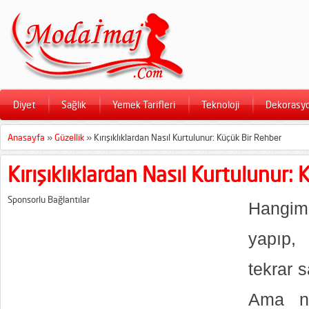
Diyet
Sağlık
Yemek Tarifleri
Teknoloji
Dekorasy
Anasayfa
»
Güzellik
»
Kırışıklıklardan Nasıl Kurtulunur: Küçük Bir Rehber
Kırışıklıklardan Nasıl Kurtulunur:
Sponsorlu Bağlantılar
Hangim
yapıp, 
tekrar 
Ama ne