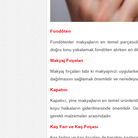
Fondöten
Fondötenler makyajların en temel parçasıd
doğru tonu yakalamak fondöten alırken en di
Makyaj Fırçaları
Makyaj fırçaları tabi ki makyajınızı uygular
dağılmasını sağlamak önemlidir ve neredeyse y
Kapatıcı
Kapatıcı, yine makyajların en temel ürünleridi
koyu halkaların giderilmesinde önemlidir. Gen
gerekli malzemeler arasındadır.
Kaş Farı ve Kaş Fırçası
Kaş farları ve kaş fırçaları ile beraber kaşların