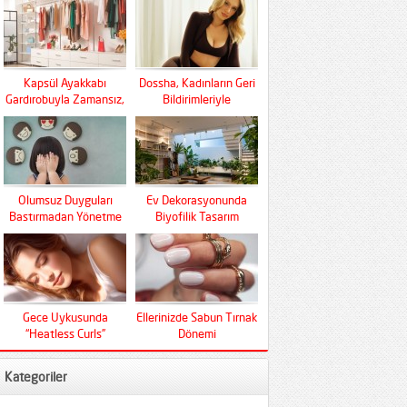
Kapsül Ayakkabı
Dossha, Kadınların Geri
Gardırobuyla Zamansız,
Bildirimleriyle
Fonksiyonel Ve Konfor
Şekilleniyor
Olumsuz Duyguları
Ev Dekorasyonunda
Bastırmadan Yönetme
Biyofilik Tasarım
Sanatı
Devrimi
Gece Uykusunda
Ellerinizde Sabun Tırnak
“Heatless Curls”
Dönemi
Mucizesi
Kategoriler