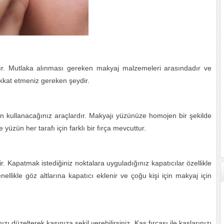
ır. Mutlaka alınması gereken makyaj malzemeleri arasındadır ve
kkat etmeniz gereken şeydir.
ken kullanacağınız araçlardır. Makyajı yüzünüze homojen bir şekilde
üzün her tarafı için farklı bir fırça mevcuttur.
r. Kapatmak istediğiniz noktalara uyguladığınız kapatıcılar özellikle
ellikle göz altlarına kapatıcı eklenir ve çoğu kişi için makyaj için
ızı düzelterek kaşınıza şekil verebilirsiniz. Kaş fırçası ile kaşlarınızı