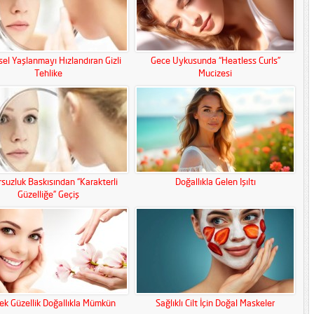
el Yaşlanmayı Hızlandıran Gizli
Gece Uykusunda “Heatless Curls”
Tehlike
Mucizesi
suzluk Baskısından “Karakterli
Doğallıkla Gelen Işıltı
Güzelliğe” Geçiş
ek Güzellik Doğallıkla Mümkün
Sağlıklı Cilt İçin Doğal Maskeler