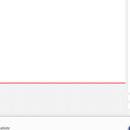
klıdır