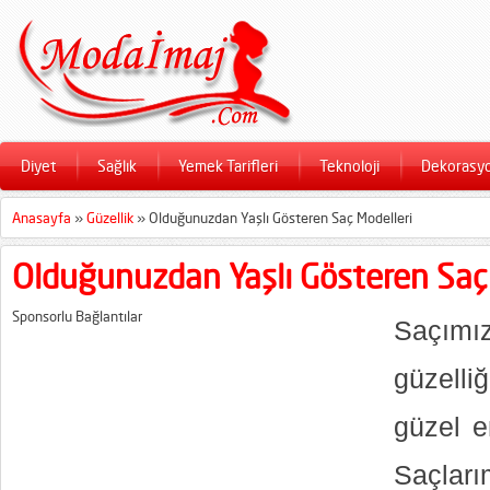
Diyet
Sağlık
Yemek Tarifleri
Teknoloji
Dekorasy
Anasayfa
»
Güzellik
»
Olduğunuzdan Yaşlı Gösteren Saç Modelleri
Olduğunuzdan Yaşlı Gösteren Saç
Sponsorlu Bağlantılar
Saçım
güzell
güzel e
Saçlar