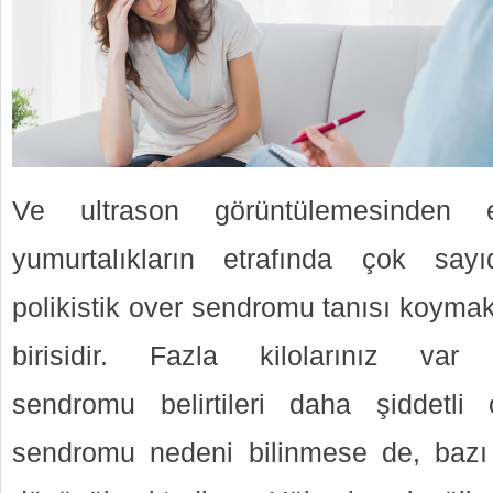
Ve ultrason görüntülemesinden e
yumurtalıkların etrafında çok sayıd
polikistik over sendromu tanısı koymak i
birisidir. Fazla kilolarınız var
sendromu belirtileri daha şiddetli ol
sendromu nedeni bilinmese de, bazı f