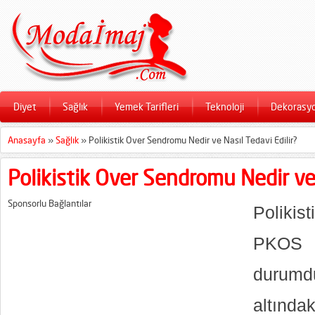
Diyet
Sağlık
Yemek Tarifleri
Teknoloji
Dekorasy
Anasayfa
»
Sağlık
»
Polikistik Over Sendromu Nedir ve Nasıl Tedavi Edilir?
Polikistik Over Sendromu Nedir ve 
Sponsorlu Bağlantılar
Polikis
PKOS ho
durumd
altında