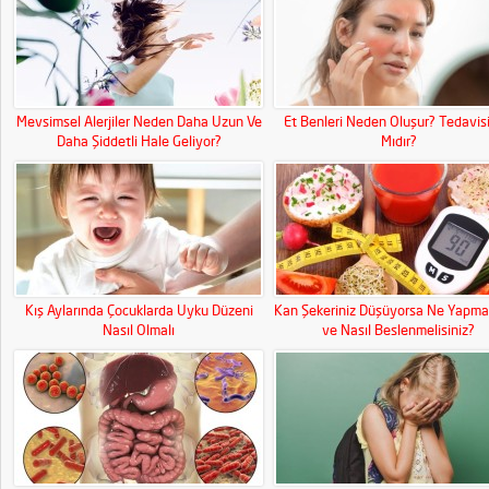
Mevsimsel Alerjiler Neden Daha Uzun Ve
Et Benleri Neden Oluşur? Tedavisi
Daha Şiddetli Hale Geliyor?
Mıdır?
Kış Aylarında Çocuklarda Uyku Düzeni
Kan Şekeriniz Düşüyorsa Ne Yapmal
Nasıl Olmalı
ve Nasıl Beslenmelisiniz?