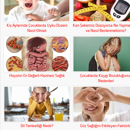
Kış Aylarında Çocuklarda Uyku Düzeni
Kan Şekeriniz Düşüyorsa Ne Yapmal
Nasıl Olmalı
ve Nasıl Beslenmelisiniz?
Hayatın En Değerli Hazinesi Sağlık
Çocuklarda Kaygı Bozukluğunu
Nedenleri
Dil Tembelliği Nedir?
Göz Sağlığını Etkileyen Faktörl