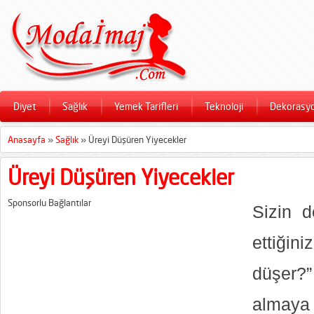
Diyet
Sağlık
Yemek Tarifleri
Teknoloji
Dekorasy
Anasayfa
»
Sağlık
»
Üreyi Düşüren Yiyecekler
Üreyi Düşüren Yiyecekler
Sponsorlu Bağlantılar
Sizin 
ettiğin
düşer?
almaya 