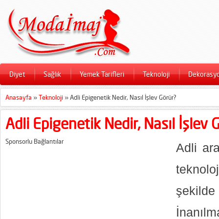
Diyet
Sağlık
Yemek Tarifleri
Teknoloji
Dekorasy
Anasayfa
»
Teknoloji
»
Adli Epigenetik Nedir, Nasıl İşlev Görür?
Adli Epigenetik Nedir, Nasıl İşlev 
Sponsorlu Bağlantılar
Adli ar
teknolo
şekild
İnanılm