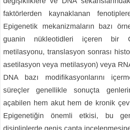
değişikliklere ve DNA sekanslarındaki
faktörlerden kaynaklanan fenotipler
Epigenetik mekanizmaların bazı örnekl
guanin nükleotidleri içeren bi
metilasyonu, translasyon sonrası histo
asetilasyon veya metilasyon) veya RNA i
DNA bazı modifikasyonlarını içerm
süreçler genellikle sonuçta genler
açabilen hem akut hem de kronik çevre
Epigenetiğin önemli etkisi, bu gen
disiplinlerde geniş çapta incelenmesin