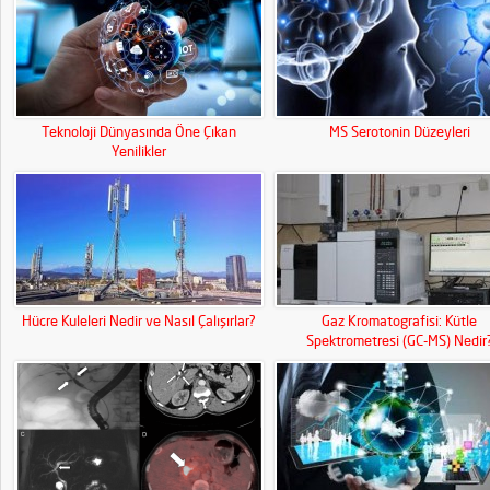
Teknoloji Dünyasında Öne Çıkan
MS Serotonin Düzeyleri
Yenilikler
Hücre Kuleleri Nedir ve Nasıl Çalışırlar?
Gaz Kromatografisi: Kütle
Spektrometresi (GC-MS) Nedir