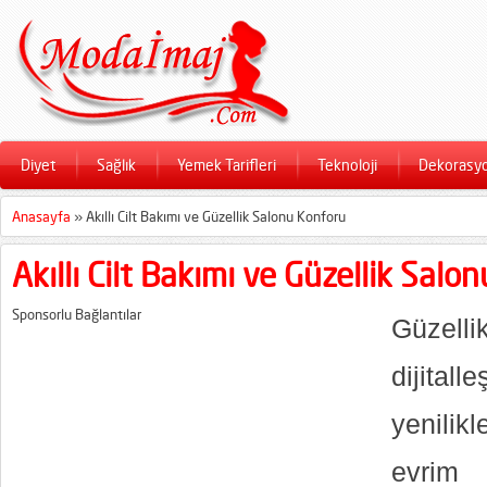
Diyet
Sağlık
Yemek Tarifleri
Teknoloji
Dekorasy
Anasayfa
»
Akıllı Cilt Bakımı ve Güzellik Salonu Konforu
Akıllı Cilt Bakımı ve Güzellik Salo
Sponsorlu Bağlantılar
Güzell
dijital
yenilik
evrim 