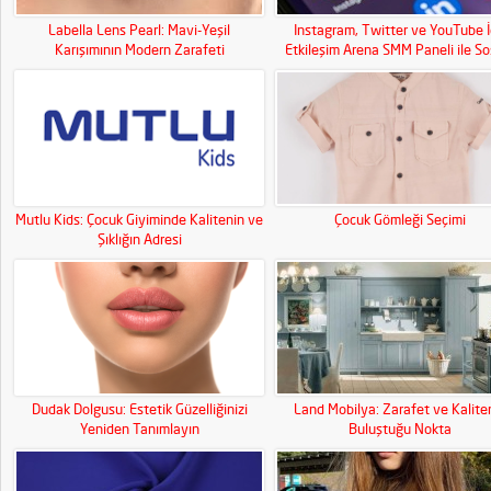
Labella Lens Pearl: Mavi-Yeşil
Instagram, Twitter ve YouTube İ
Karışımının Modern Zarafeti
Etkileşim Arena SMM Paneli ile So
Medya Gücünüzü Artırın!
Mutlu Kids: Çocuk Giyiminde Kalitenin ve
Çocuk Gömleği Seçimi
Şıklığın Adresi
Dudak Dolgusu: Estetik Güzelliğinizi
Land Mobilya: Zarafet ve Kalite
Yeniden Tanımlayın
Buluştuğu Nokta