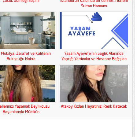
Çocuk Gömleği Seçimi
İstanbul’un Kalbinde Bir Cennet: Hürrem
Sultan Hamamı
 Mobilya: Zarafet ve Kalitenin
Yaşam Ayavefe’nin Sağlık Alanında
Buluştuğu Nokta
Yaptığı Yardımlar ve Hastane Bağışları
llerinizi Yaşamak Beylikdüzü
Ataköy Kızları Hayatınızı Renk Katacak
Bayanlarıyla Mümkün