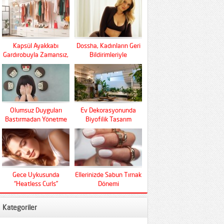
Kapsül Ayakkabı
Dossha, Kadınların Geri
Gardırobuyla Zamansız,
Bildirimleriyle
Fonksiyonel Ve Konfor
Şekilleniyor
Olumsuz Duyguları
Ev Dekorasyonunda
Bastırmadan Yönetme
Biyofilik Tasarım
Sanatı
Devrimi
Gece Uykusunda
Ellerinizde Sabun Tırnak
“Heatless Curls”
Dönemi
Mucizesi
Kategoriler