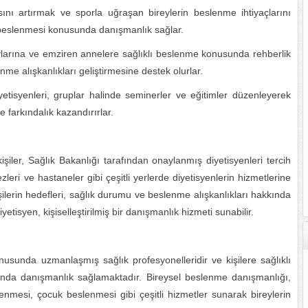
ını artırmak ve sporla uğraşan bireylerin beslenme ihtiyaçlarını
u beslenmesi konusunda danışmanlık sağlar.
larına ve emziren annelere sağlıklı beslenme konusunda rehberlik
me alışkanlıkları geliştirmesine destek olurlar.
yetisyenleri, gruplar halinde seminerler ve eğitimler düzenleyerek
 farkındalık kazandırırlar.
şiler, Sağlık Bakanlığı tarafından onaylanmış diyetisyenleri tercih
zleri ve hastaneler gibi çeşitli yerlerde diyetisyenlerin hizmetlerine
erin hedefleri, sağlık durumu ve beslenme alışkanlıkları hakkında
yetisyen, kişiselleştirilmiş bir danışmanlık hizmeti sunabilir.
nusunda uzmanlaşmış sağlık profesyonelleridir ve kişilere sağlıklı
unda danışmanlık sağlamaktadır. Bireysel beslenme danışmanlığı,
lenmesi, çocuk beslenmesi gibi çeşitli hizmetler sunarak bireylerin