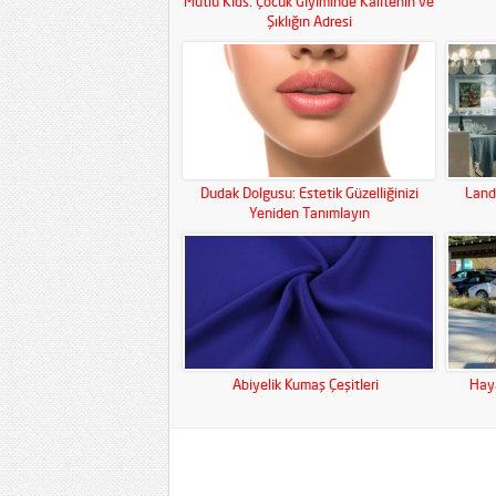
Mutlu Kids: Çocuk Giyiminde Kalitenin ve
Şıklığın Adresi
Dudak Dolgusu: Estetik Güzelliğinizi
Land
Yeniden Tanımlayın
Abiyelik Kumaş Çeşitleri
Haya