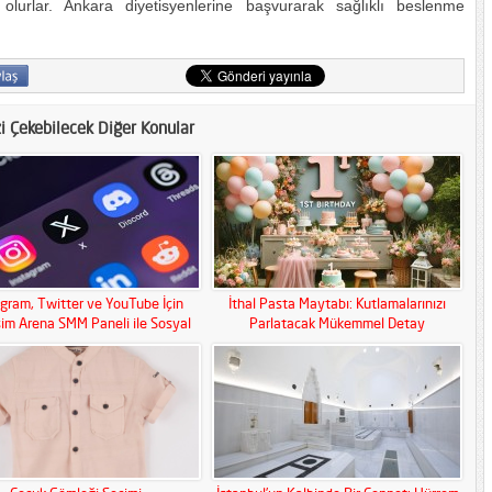
olurlar. Ankara diyetisyenlerine başvurarak sağlıklı beslenme
zi Çekebilecek Diğer Konular
agram, Twitter ve YouTube İçin
İthal Pasta Maytabı: Kutlamalarınızı
şim Arena SMM Paneli ile Sosyal
Parlatacak Mükemmel Detay
Medya Gücünüzü Artırın!