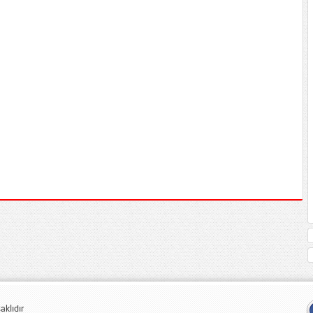
klıdır