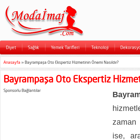
Diyet
Sağlık
Yemek Tarifleri
Teknoloji
Dekorasy
Anasayfa
»
Bayrampaşa Oto Ekspertiz Hizmetinin Önemi Nasıldır?
Bayrampaşa Oto Ekspertiz Hizmet
Sponsorlu Bağlantılar
Bayra
hizmetle
zaman ö
ise, ar