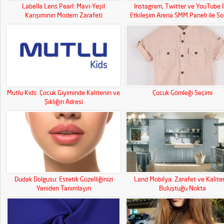
Labella Lens Pearl: Mavi-Yeşil
Instagram, Twitter ve YouTube İ
Karışımının Modern Zarafeti
Etkileşim Arena SMM Paneli ile So
Medya Gücünüzü Artırın!
Mutlu Kids: Çocuk Giyiminde Kalitenin ve
Çocuk Gömleği Seçimi
Şıklığın Adresi
Dudak Dolgusu: Estetik Güzelliğinizi
Land Mobilya: Zarafet ve Kalite
Yeniden Tanımlayın
Buluştuğu Nokta