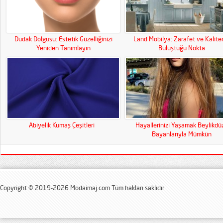
Dudak Dolgusu: Estetik Güzelliğinizi
Land Mobilya: Zarafet ve Kalite
Yeniden Tanımlayın
Buluştuğu Nokta
Abiyelik Kumaş Çeşitleri
Hayallerinizi Yaşamak Beylikdü
Bayanlarıyla Mümkün
Copyright © 2019-2026 Modaimaj.com Tüm hakları saklıdır