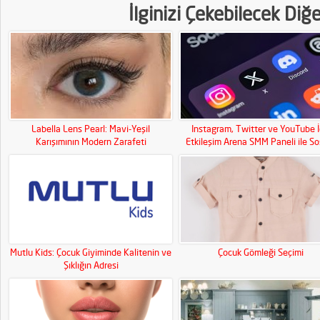
İlginizi Çekebilecek Diğ
Labella Lens Pearl: Mavi-Yeşil
Instagram, Twitter ve YouTube İ
Karışımının Modern Zarafeti
Etkileşim Arena SMM Paneli ile So
Medya Gücünüzü Artırın!
Mutlu Kids: Çocuk Giyiminde Kalitenin ve
Çocuk Gömleği Seçimi
Şıklığın Adresi