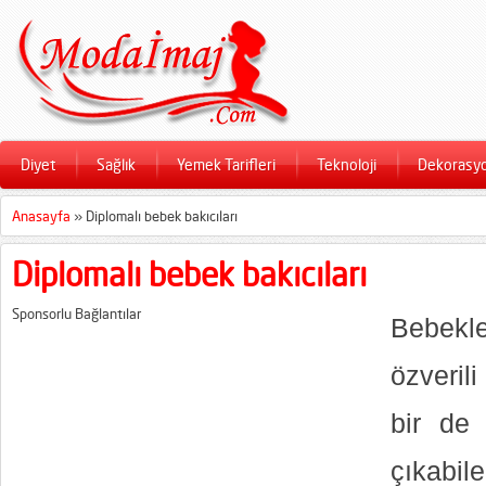
Diyet
Sağlık
Yemek Tarifleri
Teknoloji
Dekorasy
Anasayfa
»
Diplomalı bebek bakıcıları
Diplomalı bebek bakıcıları
Sponsorlu Bağlantılar
Bebekl
özveril
bir de 
çıkabi