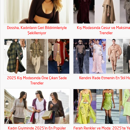
Dossha, Kadınların Geri Bildirimleriyle
Kış Modasında Cesur ve Maksimal
Şekilleniyor
Trendler
2025 Kış Modasında Öne Çıkan Sade
Kendini İfade Etmenin En Stil Ha
Trendler
Kadın Giyiminde 2025’in En Popüler
Ferah Renkler ve Moda: 2025’te Ye