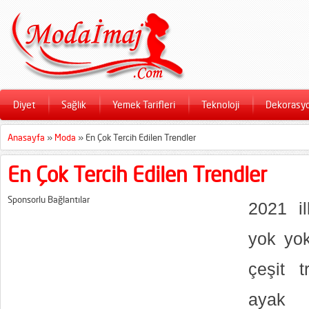
Diyet
Sağlık
Yemek Tarifleri
Teknoloji
Dekorasy
Anasayfa
»
Moda
»
En Çok Tercih Edilen Trendler
En Çok Tercih Edilen Trendler
Sponsorlu Bağlantılar
2021 il
yok yok
çeşit 
ayak u