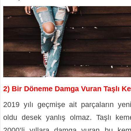
2) Bir Döneme Damga Vuran Taşlı Ke
2019 yılı geçmişe ait parçaların yeni
oldu desek yanlış olmaz. Taşlı keme
2000’li yıllara damga vuran bu ke