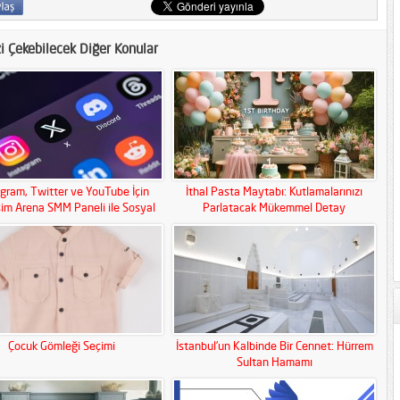
zi Çekebilecek Diğer Konular
agram, Twitter ve YouTube İçin
İthal Pasta Maytabı: Kutlamalarınızı
şim Arena SMM Paneli ile Sosyal
Parlatacak Mükemmel Detay
Medya Gücünüzü Artırın!
Çocuk Gömleği Seçimi
İstanbul’un Kalbinde Bir Cennet: Hürrem
Sultan Hamamı