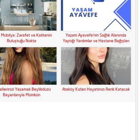
 Mobilya: Zarafet ve Kalitenin
Yaşam Ayavefe’nin Sağlık Alanında
Buluştuğu Nokta
Yaptığı Yardımlar ve Hastane Bağışları
llerinizi Yaşamak Beylikdüzü
Ataköy Kızları Hayatınızı Renk Katacak
Bayanlarıyla Mümkün