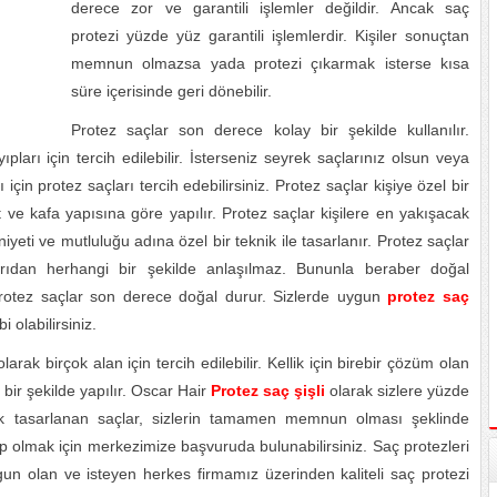
derece zor ve garantili işlemler değildir. Ancak saç
protezi yüzde yüz garantili işlemlerdir. Kişiler sonuçtan
memnun olmazsa yada protezi çıkarmak isterse kısa
süre içerisinde geri dönebilir.
Protez saçlar son derece kolay bir şekilde kullanılır.
arı için tercih edilebilir. İsterseniz seyrek saçlarınız olsun veya
 için protez saçları tercih edebilirsiniz. Protez saçlar kişiye özel bir
at ve kafa yapısına göre yapılır. Protez saçlar kişilere en yakışacak
yeti ve mutluluğu adına özel bir teknik ile tasarlanır. Protez saçlar
arıdan herhangi bir şekilde anlaşılmaz. Bununla beraber doğal
Protez saçlar son derece doğal durur. Sizlerde uygun
protez saç
 olabilirsiniz.
ak birçok alan için tercih edilebilir. Kellik için birebir çözüm olan
bir şekilde yapılır. Oscar Hair
Protez saç şişli
olarak sizlere yüzde
ak tasarlanan saçlar, sizlerin tamamen memnun olması şeklinde
hip olmak için merkezimize başvuruda bulunabilirsiniz. Saç protezleri
ygun olan ve isteyen herkes firmamız üzerinden kaliteli saç protezi