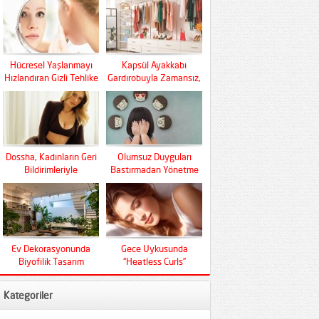
Hücresel Yaşlanmayı
Kapsül Ayakkabı
Hızlandıran Gizli Tehlike
Gardırobuyla Zamansız,
Fonksiyonel Ve Konfor
Dossha, Kadınların Geri
Olumsuz Duyguları
Bildirimleriyle
Bastırmadan Yönetme
Şekilleniyor
Sanatı
Ev Dekorasyonunda
Gece Uykusunda
Biyofilik Tasarım
“Heatless Curls”
Devrimi
Mucizesi
Kategoriler