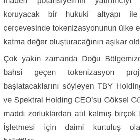
maden potansiyelinin yatırımcı
koruyacak bir hukuki altyapı ile 
çerçevesinde tokenizasyonunun ülke e
katma değer oluşturacağının aşikar ol
Çok yakın zamanda Doğu Bölgemizdek
bahsi geçen tokenizasyon proje
başlatacaklarını söyleyen TBY Holdi
ve Spektral Holding CEO’su Göksel Gür
maddi zorluklardan atıl kalmış birçok
İşletmesi için daimi kurtuluş olac