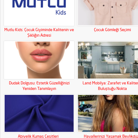
Mutlu Kids: Çocuk Giyiminde Kalitenin ve
Çocuk Gömleği Seçimi
Şıklığın Adresi
Dudak Dolgusu: Estetik Güzelliğinizi
Land Mobilya: Zarafet ve Kalite
Yeniden Tanımlayın
Buluştuğu Nokta
Abiyelik Kumaş Çeşitleri
Hayallerinizi Yaşamak Beylikdü