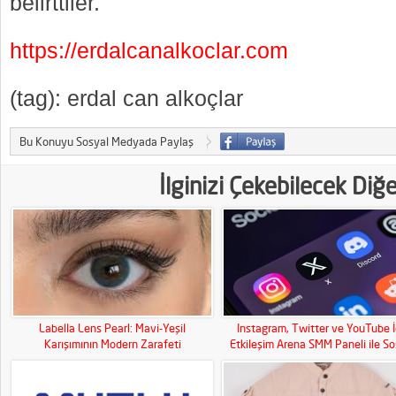
belirttiler.
https://erdalcanalkoclar.com
(tag): erdal can alkoçlar
Bu Konuyu Sosyal Medyada Paylaş
İlginizi Çekebilecek Diğ
Labella Lens Pearl: Mavi-Yeşil
Instagram, Twitter ve YouTube İ
Karışımının Modern Zarafeti
Etkileşim Arena SMM Paneli ile So
Medya Gücünüzü Artırın!