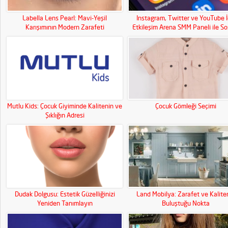
Labella Lens Pearl: Mavi-Yeşil
Instagram, Twitter ve YouTube İ
Karışımının Modern Zarafeti
Etkileşim Arena SMM Paneli ile So
Medya Gücünüzü Artırın!
Mutlu Kids: Çocuk Giyiminde Kalitenin ve
Çocuk Gömleği Seçimi
Şıklığın Adresi
Dudak Dolgusu: Estetik Güzelliğinizi
Land Mobilya: Zarafet ve Kalite
Yeniden Tanımlayın
Buluştuğu Nokta