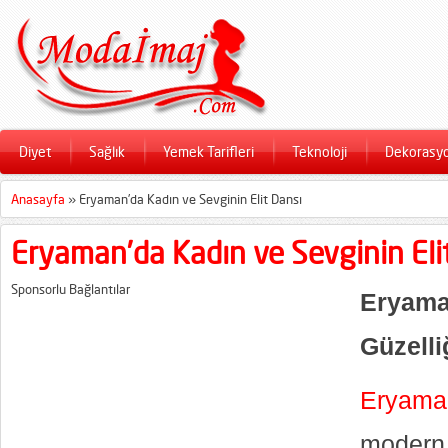
Diyet
Sağlık
Yemek Tarifleri
Teknoloji
Dekorasy
Anasayfa
»
Eryaman’da Kadın ve Sevginin Elit Dansı
Eryaman’da Kadın ve Sevginin Eli
Sponsorlu Bağlantılar
Eryam
Güzell
Eryama
modern 