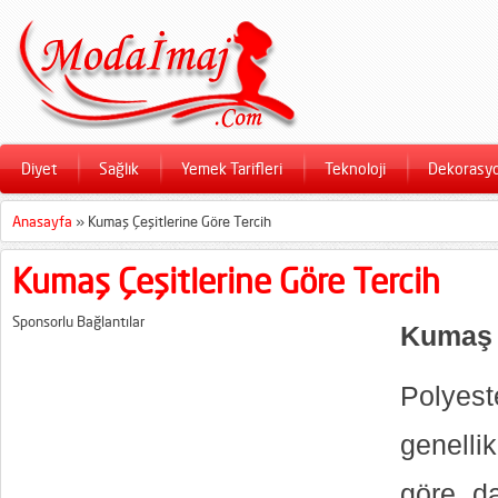
Diyet
Sağlık
Yemek Tarifleri
Teknoloji
Dekorasy
Anasayfa
»
Kumaş Çeşitlerine Göre Tercih
Kumaş Çeşitlerine Göre Tercih
Sponsorlu Bağlantılar
Kumaş
Polyest
genell
göre d