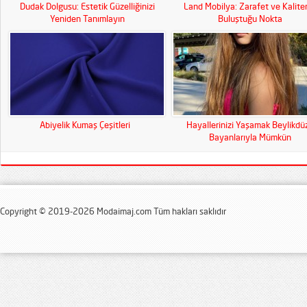
Dudak Dolgusu: Estetik Güzelliğinizi
Land Mobilya: Zarafet ve Kalite
Yeniden Tanımlayın
Buluştuğu Nokta
Abiyelik Kumaş Çeşitleri
Hayallerinizi Yaşamak Beylikdü
Bayanlarıyla Mümkün
Copyright © 2019-2026 Modaimaj.com Tüm hakları saklıdır