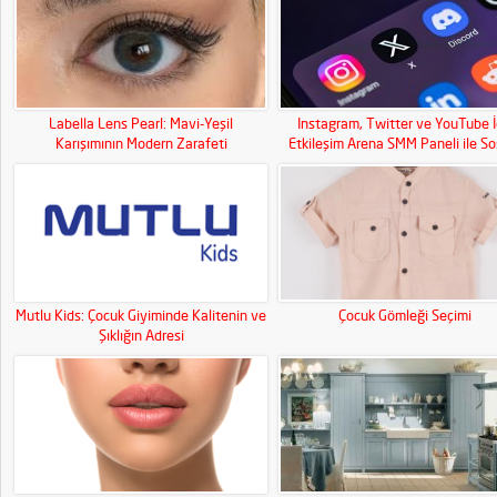
Labella Lens Pearl: Mavi-Yeşil
Instagram, Twitter ve YouTube İ
Karışımının Modern Zarafeti
Etkileşim Arena SMM Paneli ile So
Medya Gücünüzü Artırın!
Mutlu Kids: Çocuk Giyiminde Kalitenin ve
Çocuk Gömleği Seçimi
Şıklığın Adresi