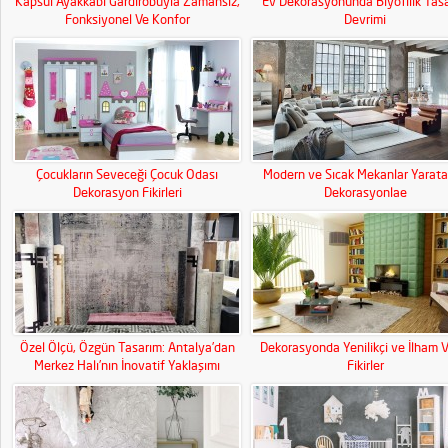
Kapsül Ayakkabı Gardırobuyla Zamansız,
Ev Dekorasyonunda Biyofilik Tas
Fonksiyonel Ve Konfor
Devrimi
Çocukların Seveceği Çocuk Odası
Modern ve Sıcak Mekanlar Yarat
Dekorasyon Fikirleri
Dekorasyonlae
Özel Ölçü, Özgün Tasarım: Antalya’dan
Dekorasyonda Yenilikçi ve İlham V
Merkez Halı’nın İnovatif Yaklaşımı
Fikirler