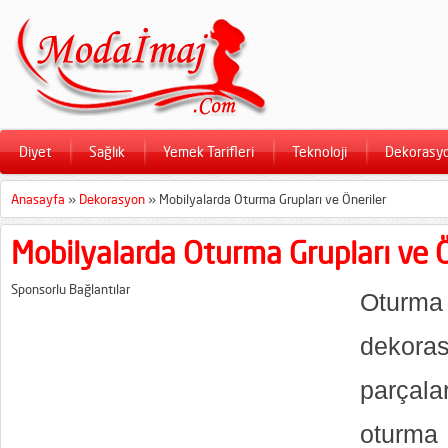
Diyet
Sağlık
Yemek Tarifleri
Teknoloji
Dekorasy
Anasayfa
»
Dekorasyon
»
Mobilyalarda Oturma Grupları ve Öneriler
Mobilyalarda Oturma Grupları ve Ö
Sponsorlu Bağlantılar
Oturma
dekor
parçal
otur