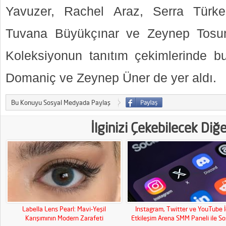
Yavuzer, Rachel Araz, Serra Türke
Tuvana Büyükçınar ve Zeynep Tosun i
Koleksiyonun tanıtım çekimlerinde bu 
Domaniç ve Zeynep Üner de yer aldı.
Bu Konuyu Sosyal Medyada Paylaş
İlginizi Çekebilecek Diğ
Labella Lens Pearl: Mavi-Yeşil
Instagram, Twitter ve YouTube İ
Karışımının Modern Zarafeti
Etkileşim Arena SMM Paneli ile So