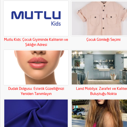
Medya Gücünüzü Artırın!
Mutlu Kids: Çocuk Giyiminde Kalitenin ve
Çocuk Gömleği Seçimi
Şıklığın Adresi
Dudak Dolgusu: Estetik Güzelliğinizi
Land Mobilya: Zarafet ve Kalite
Yeniden Tanımlayın
Buluştuğu Nokta