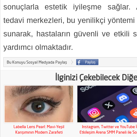
sonuçlarla estetik iyileşme sağlar.
tedavi merkezleri, bu yenilikçi yöntem
sunarak, hastaların güvenli ve etkili 
yardımcı olmaktadır.
Bu Konuyu Sosyal Medyada Paylaş
İlginizi Çekebilecek Diğ
Labella Lens Pearl: Mavi-Yeşil
Instagram, Twitter ve YouTube İ
Karışımının Modern Zarafeti
Etkileşim Arena SMM Paneli ile So