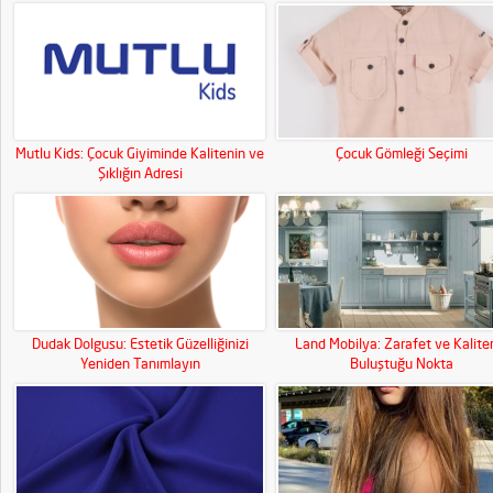
Medya Gücünüzü Artırın!
Mutlu Kids: Çocuk Giyiminde Kalitenin ve
Çocuk Gömleği Seçimi
Şıklığın Adresi
Dudak Dolgusu: Estetik Güzelliğinizi
Land Mobilya: Zarafet ve Kalite
Yeniden Tanımlayın
Buluştuğu Nokta