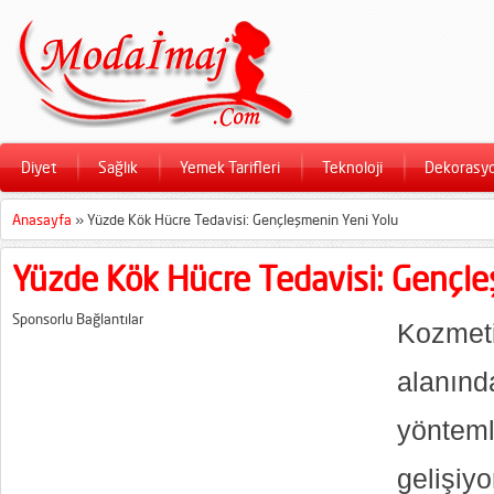
Diyet
Sağlık
Yemek Tarifleri
Teknoloji
Dekorasy
Anasayfa
»
Yüzde Kök Hücre Tedavisi: Gençleşmenin Yeni Yolu
Yüzde Kök Hücre Tedavisi: Gençle
Sponsorlu Bağlantılar
Kozmeti
alanın
yöntem
gelişiyo