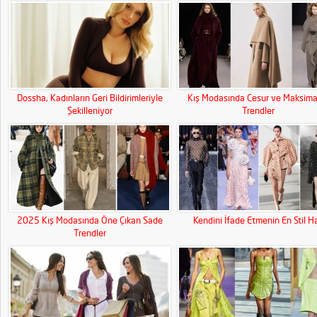
Dossha, Kadınların Geri Bildirimleriyle
Kış Modasında Cesur ve Maksimal
Şekilleniyor
Trendler
2025 Kış Modasında Öne Çıkan Sade
Kendini İfade Etmenin En Stil Ha
Trendler