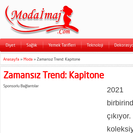
Diyet
Sağlık
Yemek Tarifleri
Teknoloji
Dekorasy
Anasayfa
»
Moda
»
Zamansız Trend: Kapitone
Zamansız Trend: Kapitone
Sponsorlu Bağlantılar
2021
birbirin
çıkıy
kolek