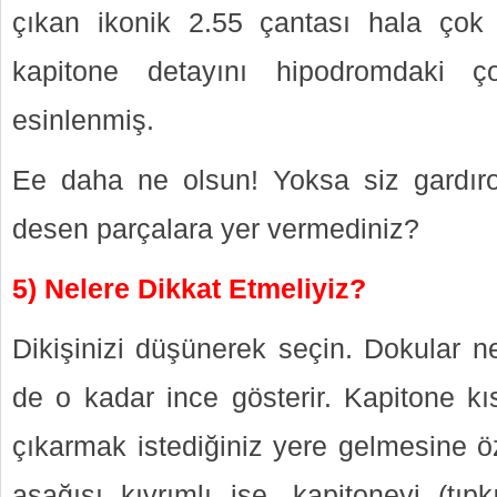
çıkan ikonik 2.55 çantası hala çok
kapitone detayını hipodromdaki ço
esinlenmiş.
Ee daha ne olsun! Yoksa siz gardır
desen parçalara yer vermediniz?
5) Nelere Dikkat Etmeliyiz?
Dikişinizi düşünerek seçin. Dokular ne
de o kadar ince gösterir. Kapitone 
çıkarmak istediğiniz yere gelmesine ö
aşağısı kıvrımlı ise, kapitoneyi (tıp