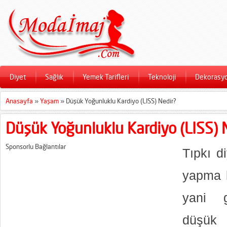
Diyet
Sağlık
Yemek Tarifleri
Teknoloji
Dekorasy
Anasayfa
»
Yaşam
»
Düşük Yoğunluklu Kardiyo (LISS) Nedir?
Düşük Yoğunluklu Kardiyo (LISS) 
Sponsorlu Bağlantılar
Tıpkı di
yapma h
yani g
düşük