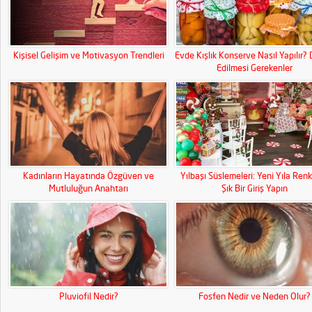
Kişisel Gelişim ve Motivasyon Trendleri
Evde Kışlık Konserve Nasıl Yapılır? 
Edilmesi Gerekenler
Kadınların Hayatında Özgüven ve
Yılbaşı Süslemeleri: Yeni Yıla Renk
Mutluluğun Anahtarı
Şık Bir Giriş Yapın
Pluviofil Nedir?
Fosfen Nedir ve Neden Olur?