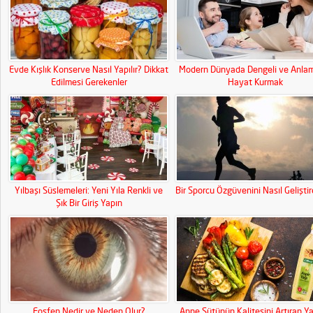
Evde Kışlık Konserve Nasıl Yapılır? Dikkat
Modern Dünyada Dengeli ve Anlaml
Edilmesi Gerekenler
Hayat Kurmak
Yılbaşı Süslemeleri: Yeni Yıla Renkli ve
Bir Sporcu Özgüvenini Nasıl Geliştire
Şık Bir Giriş Yapın
Fosfen Nedir ve Neden Olur?
Anne Sütünün Kalitesini Artıran Ya