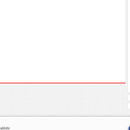
klıdır