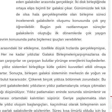
eden galaksiler arasında gerçekleşir. İki disk birleştiğinde
ortaya elips biçimli bir galaksi çıkar. Günümüzde tek tük
de olsa hala gerçekleşmekte olan birleşme süreci
incelenerek galaksilerin oluşumu konusunda çok şey
öğrenilebilir. Bugün pek rastlanmayan süreçler
galaksilerin oluştuğu ilk dönemlerde çok yaygın
 evrim konusunda paha biçilemez ipuçları verebilirler.
r arasındaki bir etkileşme, özellikle düşük hızlarda gerçekleşmişse,
 Her ne kadar yıldızlar Galaksi Birleşmeleriçarpışmazlarsa da
an çarpışırlar ve çarpışan bulutlar yörünge enerjilerini kaybederler.
ldız sistemleri birleştikçe kütle çekimi kuvvetleri etkili olmaya
 artar. Sonuçta, birleşen galaksi sisteminin merkezin de yoğun ve
ir bulut kararsızdır. Çökerek birçok yıldıza bölünmek zorundadır. Bu
imli galaksilerdeki yıldızların yıldız patlamalarıyla ortaya çıkmaları
attığı düşünülüyor. Yıldız patlamaları eninde sonunda sönümlenir ve
lararası ortamdaki kalıntıları süpürür. Geriye yaşlanmakta olan
 Böyle yıldız oluşum başlangıçları, kaçınılmaz olarak birleşmenin son
k parlak galaksilerde gözlenirler. Süreç kısa ömürlü olduğu için bu