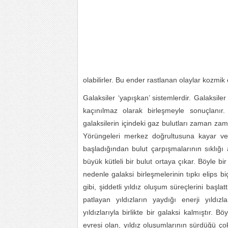
olabilirler. Bu ender rastlanan olaylar kozmik
Galaksiler ‘yapışkan’ sistemlerdir. Galaksile
kaçınılmaz olarak birleşmeyle sonuçlanır.
galaksilerin içindeki gaz bulutları zaman zam
Yörüngeleri merkez doğrultusuna kayar ve yı
başladığından bulut çarpışmalarının sıklığı
büyük kütleli bir bulut ortaya çıkar. Böyle b
nedenle galaksi birleşmelerinin tıpkı elips biç
gibi, şiddetli yıldız oluşum süreçlerini başl
patlayan yıldızların yaydığı enerji yıldız
yıldızlarıyla birlikte bir galaksi kalmıştır.
evresi olan, yıldız oluşumlarının sürdüğü ço