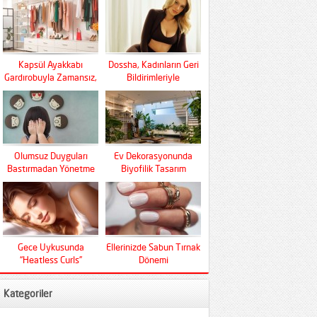
Kapsül Ayakkabı
Dossha, Kadınların Geri
Gardırobuyla Zamansız,
Bildirimleriyle
Fonksiyonel Ve Konfor
Şekilleniyor
Olumsuz Duyguları
Ev Dekorasyonunda
Bastırmadan Yönetme
Biyofilik Tasarım
Sanatı
Devrimi
Gece Uykusunda
Ellerinizde Sabun Tırnak
“Heatless Curls”
Dönemi
Mucizesi
Kategoriler