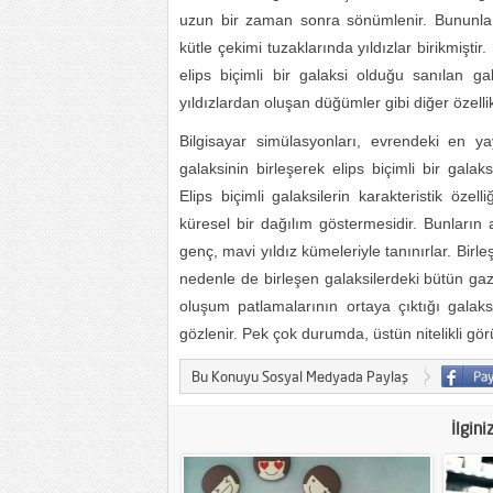
uzun bir zaman sonra sönümlenir. Bununla b
kütle çekimi tuzaklarında yıldızlar birikmişti
elips biçimli bir galaksi olduğu sanılan gal
yıldızlardan oluşan düğümler gibi diğer özellikl
Bilgisayar simülasyonları, evrendeki en y
galaksinin birleşerek elips biçimli bir galak
Elips biçimli galaksilerin karakteristik öze
küresel bir dağılım göstermesidir. Bunların at
genç, mavi yıldız kümeleriyle tanınırlar. Bir
nedenle de birleşen galaksilerdeki bütün gaz bi
oluşum patlamalarının ortaya çıktığı galaks
gözlenir. Pek çok durumda, üstün nitelikli gör
Bu Konuyu Sosyal Medyada Paylaş
İlgini