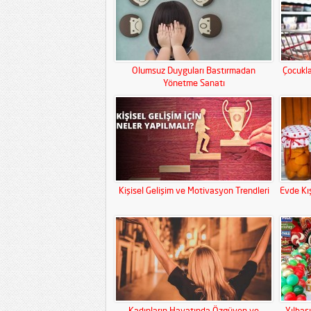
Olumsuz Duyguları Bastırmadan
Çocukla
Yönetme Sanatı
Kişisel Gelişim ve Motivasyon Trendleri
Evde Kış
Kadınların Hayatında Özgüven ve
Yılbaş