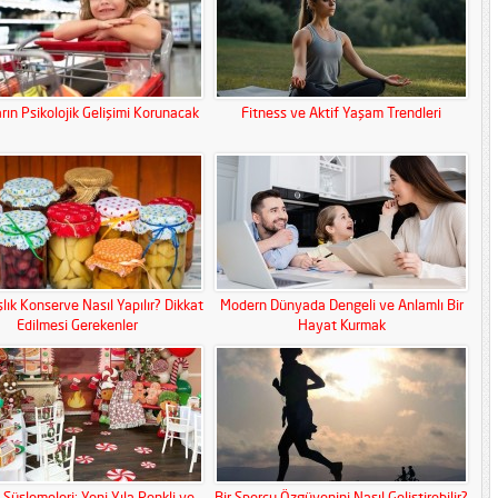
rın Psikolojik Gelişimi Korunacak
Fitness ve Aktif Yaşam Trendleri
lık Konserve Nasıl Yapılır? Dikkat
Modern Dünyada Dengeli ve Anlamlı Bir
Edilmesi Gerekenler
Hayat Kurmak
ı Süslemeleri: Yeni Yıla Renkli ve
Bir Sporcu Özgüvenini Nasıl Geliştirebilir?