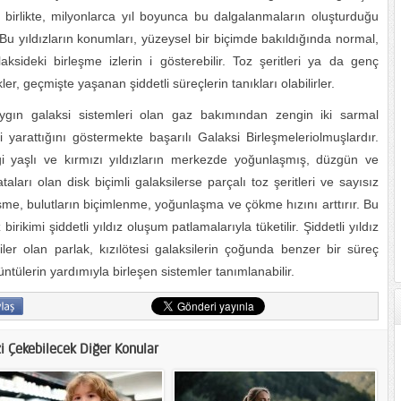
irlikte, milyonlarca yıl boyunca bu dalgalanmaların oluşturduğu
r. Bu yıldızların konumları, yüzeysel bir biçimde bakıldığında normal,
aksideki birleşme izlerin i gösterebilir. Toz şeritleri ya da genç
er, geçmişte yaşanan şiddetli süreçlerin tanıkları olabilirler.
aygın galaksi sistemleri olan gaz bakımından zengin iki sarmal
si yarattığını göstermekte başarılı Galaksi Birleşmeleriolmuşlardır.
lliği yaşlı ve kırmızı yıldızların merkezde yoğunlaşmış, düzgün ve
aları olan disk biçimli galaksilerse parçalı toz şeritleri ve sayısız
leşme, bulutların biçimlenme, yoğunlaşma ve çökme hızını arttırır. Bu
rikimi şiddetli yıldız oluşum patlamalarıyla tüketilir. Şiddetli yıldız
iler olan parlak, kızılötesi galaksilerin çoğunda benzer bir süreç
üntülerin yardımıyla birleşen sistemler tanımlanabilir.
zi Çekebilecek Diğer Konular