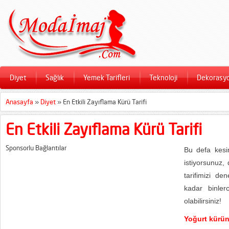
Diyet
Sağlık
Yemek Tarifleri
Teknoloji
Dekorasy
Anasayfa
»
Diyet
»
En Etkili Zayıflama Kürü Tarifi
En Etkili Zayıflama Kürü Tarifi
Sponsorlu Bağlantılar
Bu defa kesi
istiyorsunuz,
tarifimizi d
kadar binler
olabilirsiniz!
Yoğurt kürün