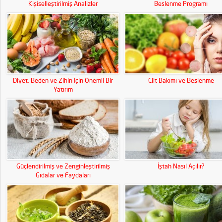
Kişiselleştirilmiş Analizler
Beslenme Programı
Diyet, Beden ve Zihin İçin Önemli Bir
Cilt Bakımı ve Beslenme
Yatırım
Güçlendirilmiş ve Zenginleştirilmiş
İştah Nasıl Açılır?
Gıdalar ve Faydaları