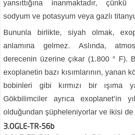
yansıttığına inanmaktadır, çünkü 
sodyum ve potasyum veya gazlı titanyu
Bununla birlikte, siyah olmak, exop
anlamına gelmez. Aslında, atmosf
derecenin üzerine çıkar (1.800 ° F). B
exoplanetin bazı kısımlarının, yanan k
bobinleri gibi kırmızı bir ışıma 
Gökbilimciler ayrıca exoplanet’in y
olduğundan şüpheleniyorlar ve ikisi de gel
3.OGLE-TR-56b