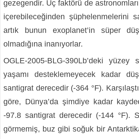
gezegendir. Üç faktörü de astronomlar
içerebileceğinden şüphelenmelerini sa
artık bunun exoplanet’in süper düş
olmadığına inanıyorlar.
OGLE-2005-BLG-390Lb’deki yüzey sıca
yaşamı desteklemeyecek kadar düş
santigrat derecedir (-364 °F). Karşılaşt
göre, Dünya’da şimdiye kadar kayded
-97.8 santigrat derecedir (-144 °F). S
görmemiş, buz gibi soğuk bir Antarktik