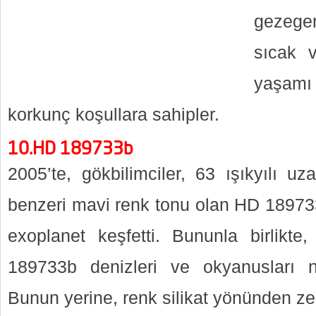
gezege
sıcak 
yaşamı
korkunç koşullara sahipler.
10.HD 189733b
2005’te, gökbilimciler, 63 ışıkyılı uz
benzeri mavi renk tonu olan HD 189733
exoplanet keşfetti. Bununla birlikt
189733b denizleri ve okyanusları n
Bunun yerine, renk silikat yönünden zen