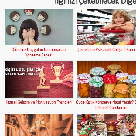
İlginizi Çekebilecek Diğ
Olumsuz Duyguları Bastırmadan
Çocukların Psikolojik Gelişimi Koru
Yönetme Sanatı
Kişisel Gelişim ve Motivasyon Trendleri
Evde Kışlık Konserve Nasıl Yapılır? 
Edilmesi Gerekenler