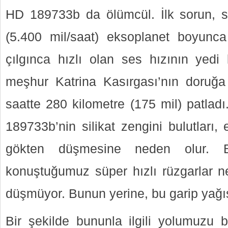
HD 189733b da ölümcül. İlk sorun, sa
(5.400 mil/saat) eksoplanet boyunca
çılgınca hızlı olan ses hızının yedi k
meşhur Katrina Kasırgası’nın doruğa 
saatte 280 kilometre (175 mil) patlad
189733b’nin silikat zengini bulutları
gökten düşmesine neden olur.
konuştuğumuz süper hızlı rüzgarlar ne
düşmüyor. Bunun yerine, bu garip yağış
Bir şekilde bununla ilgili yolumuzu b