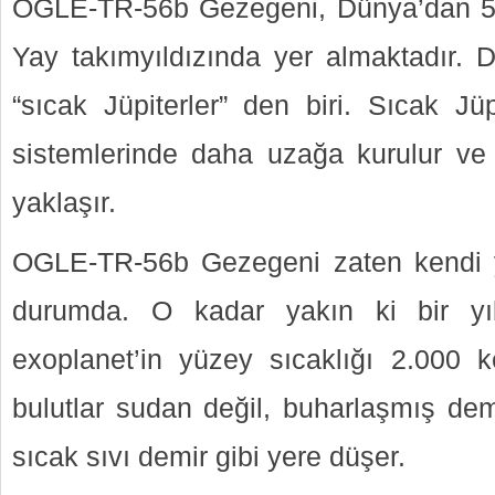
OGLE-TR-56b Gezegeni, Dünya’dan 5.00
Yay takımyıldızında yer almaktadır. 
“sıcak Jüpiterler” den biri. Sıcak Jüpi
sistemlerinde daha uzağa kurulur ve 
yaklaşır.
OGLE-TR-56b Gezegeni zaten kendi y
durumda. O kadar yakın ki bir yı
exoplanet’in yüzey sıcaklığı 2.000 ke
bulutlar sudan değil, buharlaşmış de
sıcak sıvı demir gibi yere düşer.