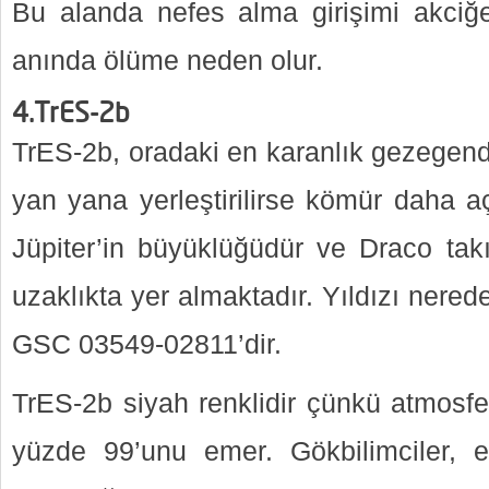
Bu alanda nefes alma girişimi akciğer
anında ölüme neden olur.
4.TrES-2b
TrES-2b, oradaki en karanlık gezegendir
yan yana yerleştirilirse kömür daha a
Jüpiter’in büyüklüğüdür ve Draco takı
uzaklıkta yer almaktadır. Yıldızı nere
GSC 03549-02811’dir.
TrES-2b siyah renklidir çünkü atmosfer
yüzde 99’unu emer. Gökbilimciler, e