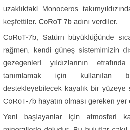
uzaklıktaki Monoceros takımyıldızın
keşfettiler. CoRoT-7b adını verdiler.
CoRoT-7b, Satürn büyüklüğünde sıca
rağmen, kendi güneş sistemimizin dı
gezegenleri yıldızlarının etrafın
tanımlamak için kullanılan bi
destekleyebilecek kayalık bir yüzeye
CoRoT-7b hayatın olması gereken yer d
Yeni başlayanlar için atmosferi ka
minerallerle doludur. Bu bulutlar çakı