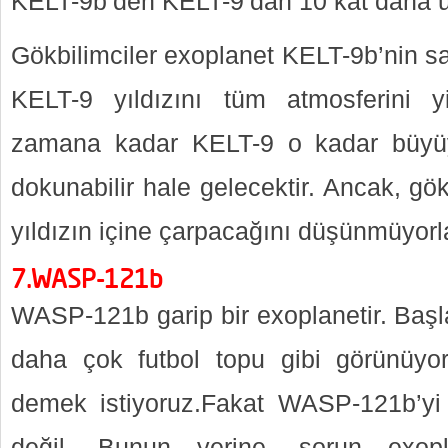
KELT-9b’den KELT-9’dan 10 kat daha 
Gökbilimciler exoplanet KELT-9b’nin s
KELT-9 yıldızını tüm atmosferini yi
zamana kadar KELT-9 o kadar büyüye
dokunabilir hale gelecektir. Ancak, gö
yıldızın içine çarpacağını düşünmüyorl
7.WASP-121b
WASP-121b garip bir exoplanetir. Başla
daha çok futbol topu gibi görünüyor
demek istiyoruz.Fakat WASP-121b’y
değil. Bunun yerine, sorun exopla