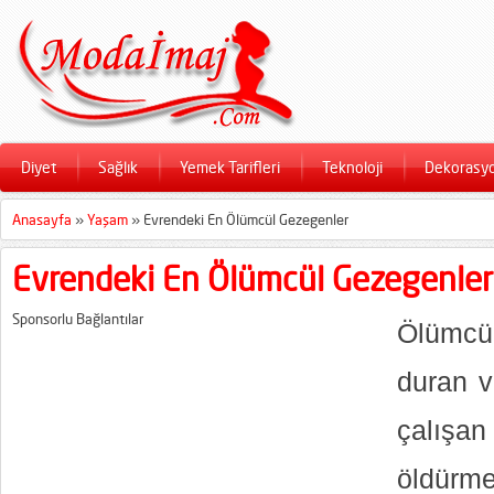
Diyet
Sağlık
Yemek Tarifleri
Teknoloji
Dekorasy
Anasayfa
»
Yaşam
»
Evrendeki En Ölümcül Gezegenler
Evrendeki En Ölümcül Gezegenler
Sponsorlu Bağlantılar
Ölümcü
duran v
çalışan
öldürme