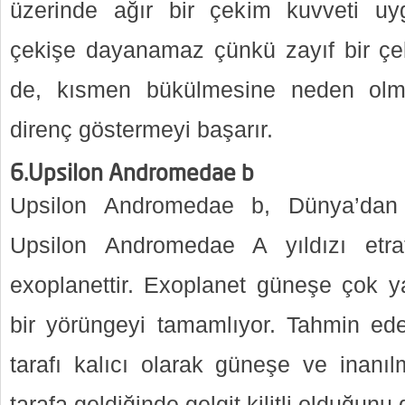
üzerinde ağır bir çekim kuvveti uy
çekişe dayanamaz çünkü zayıf bir çek
de, kısmen bükülmesine neden olm
direnç göstermeyi başarır.
6.Upsilon Andromedae b
Upsilon Andromedae b, Dünya’dan 4
Upsilon Andromedae A yıldızı etra
exoplanettir. Exoplanet güneşe çok 
bir yörüngeyi tamamlıyor. Tahmin edeb
tarafı kalıcı olarak güneşe ve inanı
tarafa geldiğinde gelgit kilitli olduğunu 