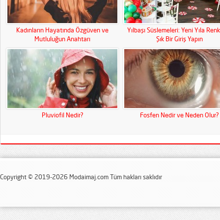
Kadınların Hayatında Özgüven ve
Yılbaşı Süslemeleri: Yeni Yıla Renk
Mutluluğun Anahtarı
Şık Bir Giriş Yapın
Pluviofil Nedir?
Fosfen Nedir ve Neden Olur?
Copyright © 2019-2026 Modaimaj.com Tüm hakları saklıdır