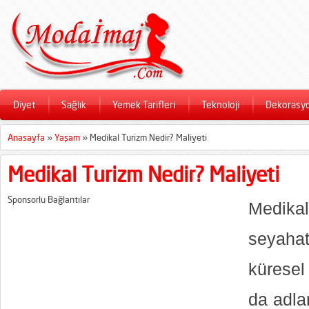
Diyet
Sağlık
Yemek Tarifleri
Teknoloji
Dekorasy
Anasayfa
»
Yaşam
»
Medikal Turizm Nedir? Maliyeti
Medikal Turizm Nedir? Maliyeti
Sponsorlu Bağlantılar
Medikal 
seyaha
küresel
da adla