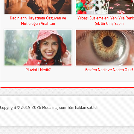
Kadınların Hayatında Özgüven ve
Yılbaşı Süslemeleri: Yeni Yıla Renk
Mutluluğun Anahtarı
Şık Bir Giriş Yapın
Pluviofil Nedir?
Fosfen Nedir ve Neden Olur?
Copyright © 2019-2026 Modaimaj.com Tüm hakları saklıdır