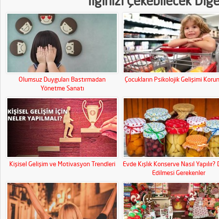
İlginizi Çekebilecek Diğ
Olumsuz Duyguları Bastırmadan
Çocukların Psikolojik Gelişimi Koru
Yönetme Sanatı
Kişisel Gelişim ve Motivasyon Trendleri
Evde Kışlık Konserve Nasıl Yapılır? 
Edilmesi Gerekenler