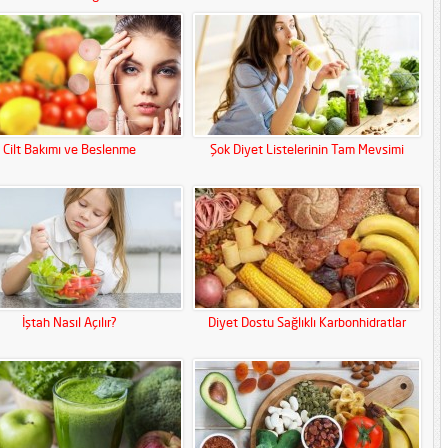
Cilt Bakımı ve Beslenme
Şok Diyet Listelerinin Tam Mevsimi
İştah Nasıl Açılır?
Diyet Dostu Sağlıklı Karbonhidratlar