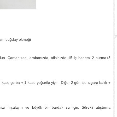
 tam buğday ekmeği
ı olun. Çantanızda, arabanızda, ofisinizde 15 iç badem+2 hurma+3
se çorba + 1 kase yoğurtla yiyin. Diğer 2 gün ise ızgara balık +
izi fırçalayın ve büyük bir bardak su için. Sürekli atıştırma