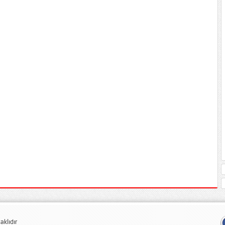
klıdır