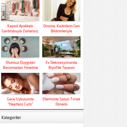
Kapsül Ayakkabı
Dossha, Kadınların Geri
Gardırobuyla Zamansız,
Bildirimleriyle
Fonksiyonel Ve Konfor
Şekilleniyor
Olumsuz Duyguları
Ev Dekorasyonunda
Bastırmadan Yönetme
Biyofilik Tasarım
Sanatı
Devrimi
Gece Uykusunda
Ellerinizde Sabun Tırnak
“Heatless Curls”
Dönemi
Mucizesi
Kategoriler