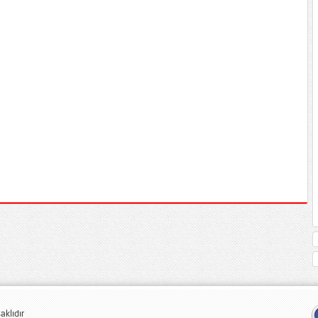
klıdır