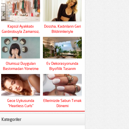
Kapsül Ayakkabı
Dossha, Kadınların Geri
Gardırobuyla Zamansız,
Bildirimleriyle
Fonksiyonel Ve Konfor
Şekilleniyor
Olumsuz Duyguları
Ev Dekorasyonunda
Bastırmadan Yönetme
Biyofilik Tasarım
Sanatı
Devrimi
Gece Uykusunda
Ellerinizde Sabun Tırnak
“Heatless Curls”
Dönemi
Mucizesi
Kategoriler