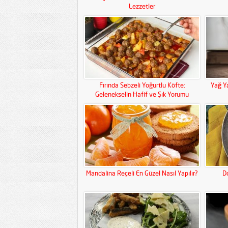
Lezzetler
Fırında Sebzeli Yoğurtlu Köfte:
Yağ Ya
Gelenekselin Hafif ve Şık Yorumu
Mandalina Reçeli En Güzel Nasıl Yapılır?
Do