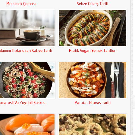
Mercimek Çorbası
Sebze Güveç Tarifi
kımını Hızlandıran Kahve Tarifi
Pratik Vegan Yemek Tarifleri
matesli Ve Zeytinli Kuskus
Patatas Bravas Tarifi